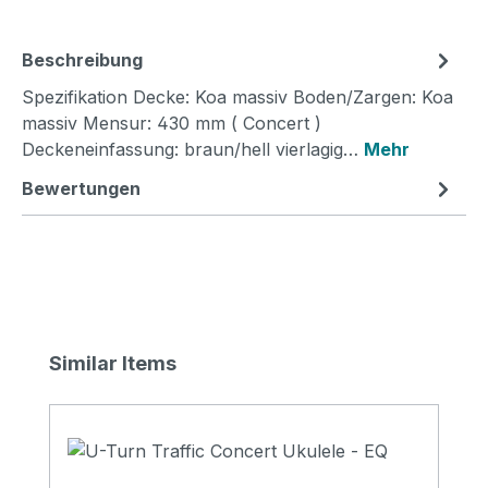
Beschreibung
Spezifikation Decke: Koa massiv Boden/Zargen: Koa
massiv Mensur: 430 mm ( Concert )
Deckeneinfassung: braun/hell vierlagig…
Mehr
Bewertungen
Produktgalerie überspringen
Similar Items