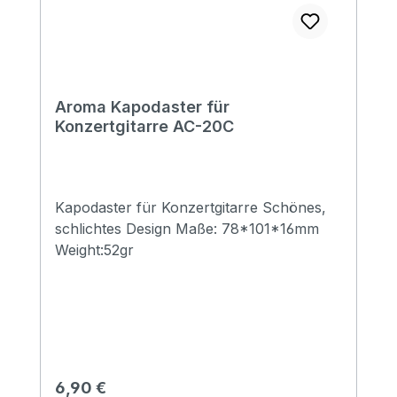
Aroma Kapodaster für
Konzertgitarre AC-20C
Kapodaster für Konzertgitarre Schönes,
schlichtes Design Maße: 78*101*16mm
Weight:52gr
Regulärer Preis:
6,90 €