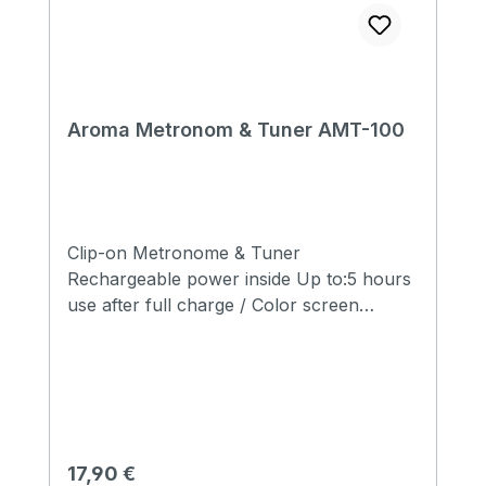
Aroma Metronom & Tuner AMT-100
Clip-on Metronome & Tuner
Rechargeable power inside Up to:5 hours
use after full charge / Color screen
Aroma technology function switch
Metronom Tempo: 30 - 250 bpm Beat: 0,
1, 2, 3, 4, 5, 6, 7, 8, 9 Tuner Chromatic
tuner for guitar, bass,ukulele and violin
Detedtion range from A0 to C8 Pitch
range 430Hz to 450Hz
Regulärer Preis:
17,90 €