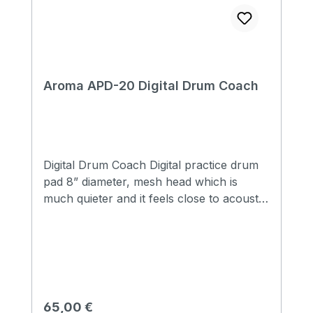
Aroma APD-20 Digital Drum Coach
Digital Drum Coach Digital practice drum
pad 8” diameter, mesh head which is
much quieter and it feels close to acoustic
drum head Large color screen, intuitive
visual effect, easy to read High sensitive
strength detection indicate Funtion of total
practice time recording, maximum to 10,
000 hours Practice time setting function
availabel for three modes Chinese and
Regulärer Preis:
65,00 €