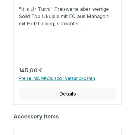
"It is Ur Turn!" Preiswerte aber wertige
Solid Top Ukulele mit EQ aus Mahagoni
mit Holzbinding, schlichter
Schalllochrosette aus Holz und Satin
Finish. Specification Size: Concert Top:
solid Mahogany Back&side: Mahogany
Neck: Mahogany FB&Bridge: Rosewood
with pearl inlay Binding: Wood Nut&saddle:
Ox bone Strings: Clear Carbon Finish:
Regulärer Preis:
145,00 €
Matt EQ: LIREVO UK 3T
Preise inkl. MwSt. zzgl. Versandkosten
Details
Produktgalerie überspringen
Accessory Items