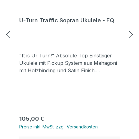
U-Turn Traffic Sopran Ukulele - EQ
"It is Ur Turn!" Absolute Top Einsteiger
Ukulele mit Pickup System aus Mahagoni
mit Holzbinding und Satin Finish.
Abgerundet mit einer schlichten
Schalllochrosette aus Holz. Size: Soprano
Top: Mahogany Back&side: Mahogany
Neck: Mahogany FB&Bridge: Rosewood
Binding: Wood Nut&saddle: Advanced ABS
Strings: Aquila Supernylgut Finish: Matt
Regulärer Preis:
105,00 €
EQ: LIREVO UK 2T
Preise inkl. MwSt. zzgl. Versandkosten