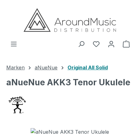
Zum Hauptinhalt springen
Ware
Marken
aNueNue
Original All Solid
aNueNue AKK3 Tenor Ukulele
Bildergalerie überspringen