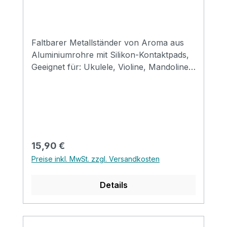
Faltbarer Metallständer von Aroma aus
Aluminiumrohre mit Silikon-Kontaktpads,
Geeignet für: Ukulele, Violine, Mandoline
usw. Größe: 310*120*69mm (gefaltet)
Erhältlich in den Farben: black, red, gold,
silver, purple & blue
Regulärer Preis:
15,90 €
Preise inkl. MwSt. zzgl. Versandkosten
Details