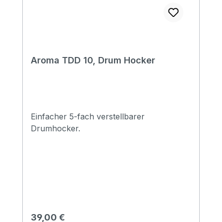
Aroma TDD 10, Drum Hocker
Einfacher 5-fach verstellbarer
Drumhocker.
Regulärer Preis:
39,00 €