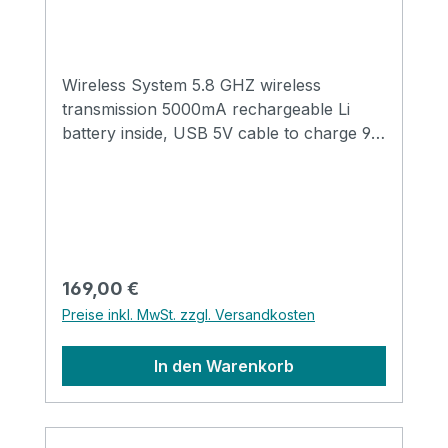
Wireless System 5.8 GHZ wireless
transmission 5000mA rechargeable Li
battery inside, USB 5V cable to charge 9V
power bank for other pedals 4 different
channels Power consumption: trasmitter-
100mA, receiver-65mA screen showing ID
and power level information, cable tone
adjustable Tuner function Distance over
20 meter Receiver to recharge transmitter
Regulärer Preis:
169,00 €
without cable
Preise inkl. MwSt. zzgl. Versandkosten
In den Warenkorb