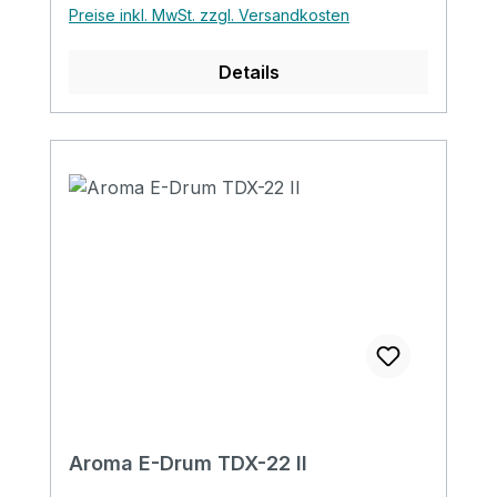
Metronome& Bluetooth Connection
Preise inkl. MwSt. zzgl. Versandkosten
sockets: 6.35mm output earphone output
USB MIDI AUX in 9V / 500mA power
Details
Aroma E-Drum TDX-22 II