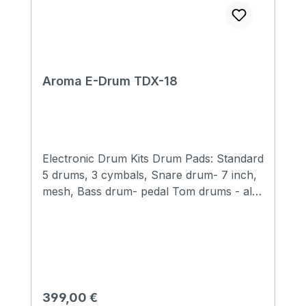
Aroma E-Drum TDX-18
Electronic Drum Kits Drum Pads: Standard
5 drums, 3 cymbals, Snare drum- 7 inch,
mesh, Bass drum- pedal Tom drums - all
6 inch, mesh Crashes- 9 inch, half
silicone, double triggers, mute function
Ride cymbals - 9 inch, half silicone,
double triggers, mute function •Hi hat-
9inch half silicone Host: 16 preset drum
sets 300 sounds total 20 Coach Music
Regulärer Preis:
399,00 €