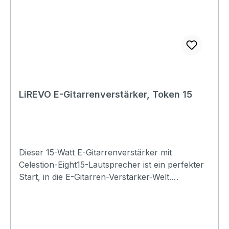
LiREVO E-Gitarrenverstärker, Token 15
Dieser 15-Watt E-Gitarrenverstärker mit
Celestion-Eight15-Lautsprecher ist ein perfekter
Start, in die E-Gitarren-Verstärker-Welt.
Zusätzlich verfügt er über eine Hallfunktion und
Bluetooth-Konnektivität sowie eine APP-LINK-
Schnittstelle als Anschluss, um andere Geräte
anzukoppeln. Specification Model: Token 15