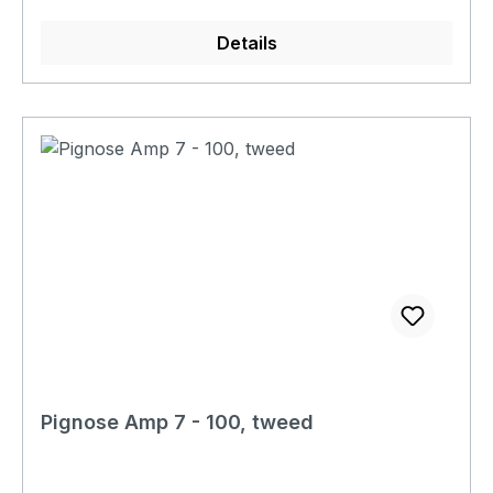
ausreichend Leistungsreserven für weit mehr als
nur das Wohnzimmer. Der Celestion Ten30
Details
Lautsprecher, die umfangreichen Modeling-
Funktionen und die intuitive Bedienung machen
ihn zu einer ausgezeichneten Wahl für
Gitarristen, die einen vielseitigen Verstärker mit
professionellem Klang zu einem attraktiven Preis
suchen.
Pignose Amp 7 - 100, tweed