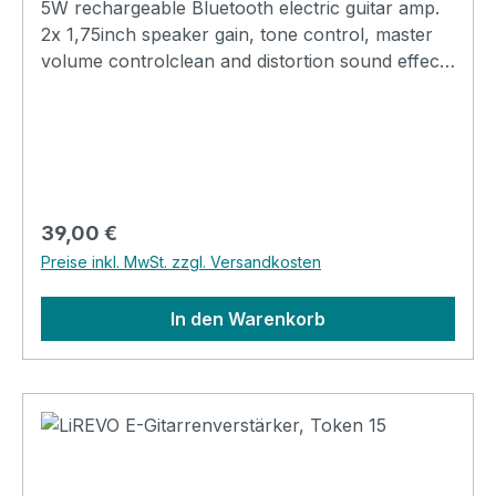
5W rechargeable Bluetooth electric guitar amp.
2x 1,75inch speaker gain, tone control, master
volume controlclean and distortion sound effect
switchbluetooth inside earphone & AUX output
Diemension: 125x 65 x 88 mm Weight: 363gr
Regulärer Preis:
39,00 €
Preise inkl. MwSt. zzgl. Versandkosten
In den Warenkorb