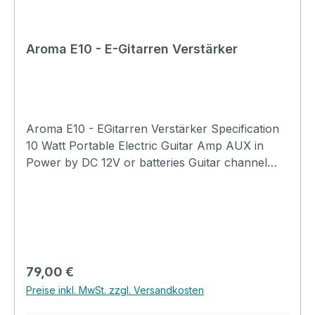
Aroma E10 - E-Gitarren Verstärker
Aroma E10 - EGitarren Verstärker Specification
10 Watt Portable Electric Guitar Amp AUX in
Power by DC 12V or batteries Guitar channel
with distortion and clean sound gain control
treble and bass controls Wood cabinet in black
Dimension: 224mm x 238mm Weight:2.1kg
Regulärer Preis:
79,00 €
Preise inkl. MwSt. zzgl. Versandkosten