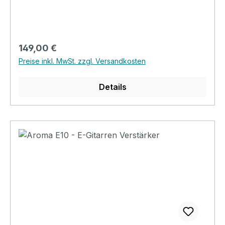
AUX in Power by DC 15V
Regulärer Preis:
149,00 €
Preise inkl. MwSt. zzgl. Versandkosten
Details