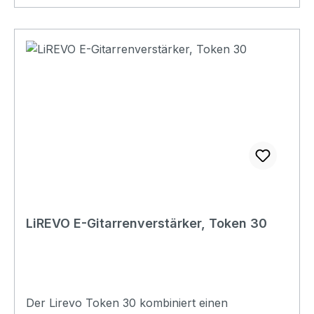
Dimension: 320(W)×325(H)×210(D)mm Net
Weight: 5.9(Kg)
LiREVO E-Gitarrenverstärker, Token 30
Der Lirevo Token 30 kombiniert einen