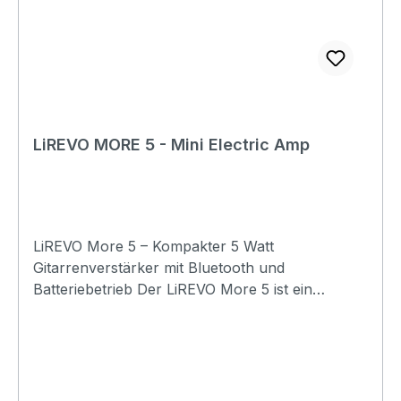
LiREVO MORE 5 - Mini Electric Amp
LiREVO More 5 – Kompakter 5 Watt
Gitarrenverstärker mit Bluetooth und
Batteriebetrieb Der LiREVO More 5 ist ein
kompakter 5-Watt-Gitarrenverstärker für alle,
die einen unkomplizierten, mobilen Verstärker
mit überzeugendem Klang suchen. Dank seiner
einfachen Bedienung, der Bluetooth-Funktion
und des Batteriebetriebs eignet er sich perfekt