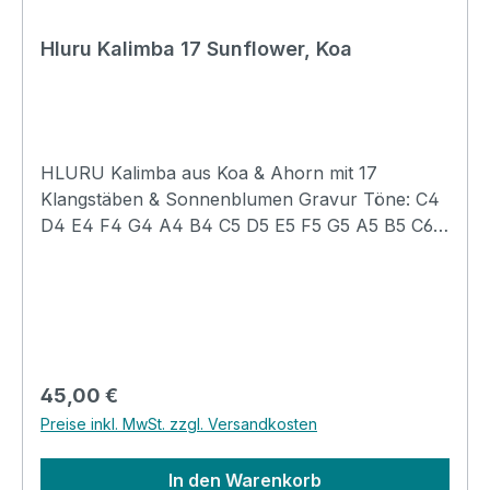
Hluru Kalimba 17 Sunflower, Koa
HLURU Kalimba aus Koa & Ahorn mit 17
Klangstäben & Sonnenblumen Gravur Töne: C4
D4 E4 F4 G4 A4 B4 C5 D5 E5 F5 G5 A5 B5 C6
D6 E6 Helle und fröhliche Klangfarbe Moderates
und klares Sustain inkl. Tasche, Poliertuch,
Noten Sticker, Stimmhammer und Songbook
Der Korpus aus Koa und Ahorn in Kombination
mit dem geprägten Sonnenblumenmuster macht
das Gesamtdesign einzigartig und modern
Regulärer Preis:
45,00 €
Beschreibung der Serie Flaches Design -
Preise inkl. MwSt. zzgl. Versandkosten
innovatives Design der Handballenauflage. Das
Design der Handballenauflage macht den Griff
In den Warenkorb
komfortabel und das verbesserte integriertes