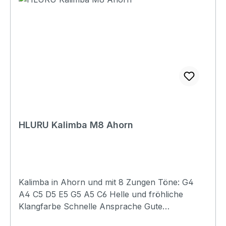
Kalimba überzeugt mit ihren Ãœberragenden
Spielkomfort und Musikgenuss durch ihre
ergonomisch geformte Handauflage. Zusätzlich
bietet die filigrane Gravur am Schallloch einen
absoluten Hingucker. 17 Zungen Korpus:
Mahagoni Gravur: fein eingravierte Blätter
ergonomische Handauflage inkl.
Fingerkuppenschutz & Stimmhammer
HLURU Kalimba M8 Ahorn
Kalimba in Ahorn und mit 8 Zungen Töne: G4
A4 C5 D5 E5 G5 A5 C6 Helle und fröhliche
Klangfarbe Schnelle Ansprache Gute
Bassresonanz Moderates und klares Sustain