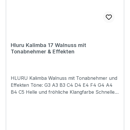
Hluru Kalimba 17 Walnuss mit
Tonabnehmer & Effekten
HLURU Kalimba Walnuss mit Tonabnehmer und
Effekten Töne: G3 A3 B3 C4 D4 E4 F4 G4 A4
B4 C5 Helle und fröhliche Klangfarbe Schnelle
Ansprache Gute Bassresonanz Moderates und
klares Sustain inkl. Tasche, Poliertuch, Noten
Sticker, Stimmhammer und Songbook Die
Kalimba 17E hat alles was man für ein Live-
Auftritt auf der Bühne oder für die Recording