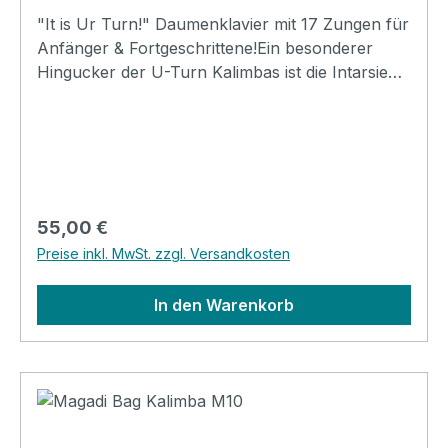
"It is Ur Turn!" Daumenklavier mit 17 Zungen für
Anfänger & Fortgeschrittene!Ein besonderer
Hingucker der U-Turn Kalimbas ist die Intarsie
am Schallloch, die je nach Modell andere
Designs darstellt. Für mehr Bandbreite in der
Funktionalität, ist die UT-K-M17E mit einem
Tonabnehmer ausgestattet. Holz: Massives
MahagoniholzHochglanz FinishType: UT-K-
W17E17 ZungenWahl aus vier individuell
Regulärer Preis:
55,00 €
gravierten Intarsien am oberen SchalllochInkl.
Preise inkl. MwSt. zzgl. Versandkosten
Stimmhammer und PoliertuchTonabnehmer: JA
In den Warenkorb