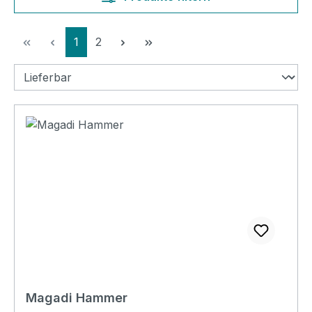
Seite
Seite
1
2
Magadi Hammer