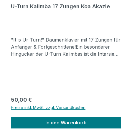
U-Turn Kalimba 17 Zungen Koa Akazie
"It is Ur Turn!" Daumenklavier mit 17 Zungen für
Anfänger & Fortgeschrittene!Ein besonderer
Hingucker der U-Turn Kalimbas ist die Intarsie
am Schallloch, die je nach Modell andere
Designs darstellt. Holz: Massives Koa-Akazie
HolzHochglanz FinishType: UT-K-K1717
ZungenWahl aus vier individuell gravierten
Intarsien am oberen SchalllochInkl.
Stimmhammer und Poliertuch
Regulärer Preis:
50,00 €
Preise inkl. MwSt. zzgl. Versandkosten
In den Warenkorb