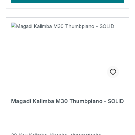
flaches Design macht den Klang ätherischer,
stabiler und sanfter. Es bereichert nicht nur die
Arten von Spielstücken, sondern macht auch
das Timbre lebendiger und zarter. Sound Check!
Magadi Kalimba M30 Thumbpiano - SOLID