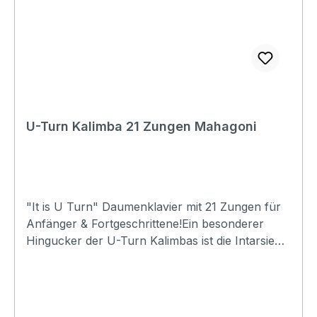
U-Turn Kalimba 21 Zungen Mahagoni
"It is U Turn" Daumenklavier mit 21 Zungen für
Anfänger & Fortgeschrittene!Ein besonderer
Hingucker der U-Turn Kalimbas ist die Intarsie
am Schallloch, die je nach Modell andere
Designs darstellt. Holz: Massives Mahagoniholz
Hochglanz: Finish Type: UT-K-M21 21 Zungen
Inkl. Stimmhammer und Poliertuch