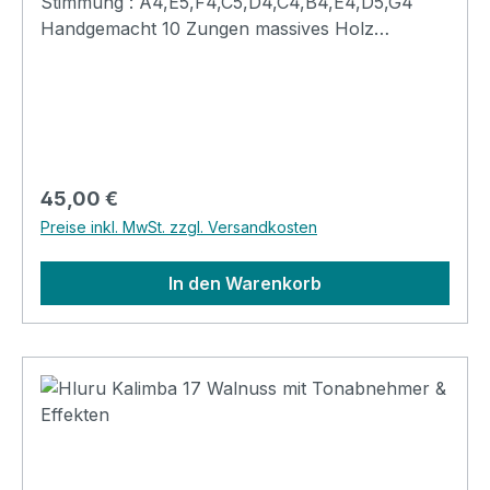
Stimmung : A4,E5,F4,C5,D4,C4,B4,E4,D5,G4
Handgemacht 10 Zungen massives Holz
(Kirsche) langer Sustain Verpackung: brauner
Produktkartonoptionales Zubehör: Gigbag
Regulärer Preis:
45,00 €
Preise inkl. MwSt. zzgl. Versandkosten
In den Warenkorb