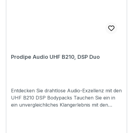
Prodipe Audio UHF B210, DSP Duo
Entdecken Sie drahtlose Audio-Exzellenz mit den
UHF B210 DSP Bodypacks Tauchen Sie ein in
ein unvergleichliches Klangerlebnis mit den
brandneuen UHF B210 DSP Bodypacks, die es
Ihnen ermöglichen, die Musikalität Ihrer
Instrumente drahtlos in höchster Qualität zu