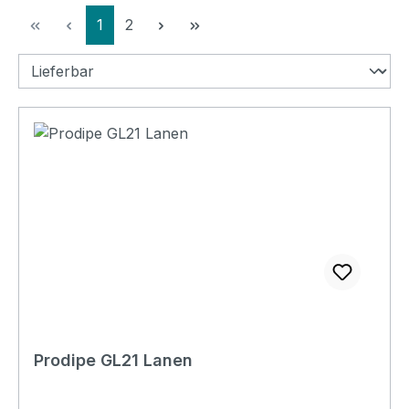
Seite
Seite
1
2
Prodipe GL21 Lanen