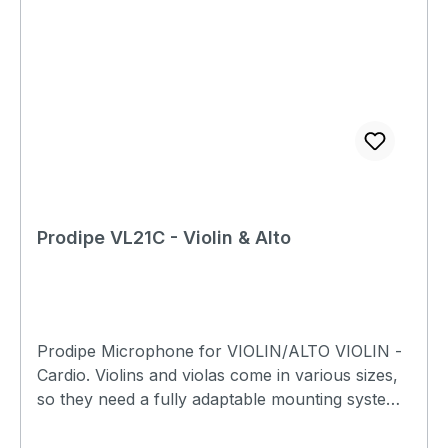
towards the neck side. Specifications:
Microphone's range : Instrument micsString Kind
of microphone : Condenser Brand : Prodipe
Directivity : cardioid Impedance : Output: 2.2 KÎ©
Sensitivity : -47dB ±3dB (0dB=1V/Pa at 1KHz)
Width capsule : approx. 1,5 m Pression max. SPL
: 140dB Signal - noise : 68dB Frequency
response : 50Hz - 20KHz
Prodipe VL21C - Violin & Alto
Prodipe Microphone for VIOLIN/ALTO VIOLIN -
Cardio. Violins and violas come in various sizes,
so they need a fully adaptable mounting system,
hence our decision to develop two flexible
clamps. The microphone VL21-C is the cardioid