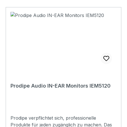
Impedance : 2.2kΩ Sensitivity : -47dB ±3dB
(0dB=1V/Pa at 1KHz) Cable length : approx. 1,5
m Pression max. SPL : 140dB Signal - noise :
68dB Frequency response : 50Hz - 20KHz
Prodipe Audio IN-EAR Monitors IEM5120
Prodipe verpflichtet sich, professionelle
Produkte für jeden zugänglich zu machen. Das