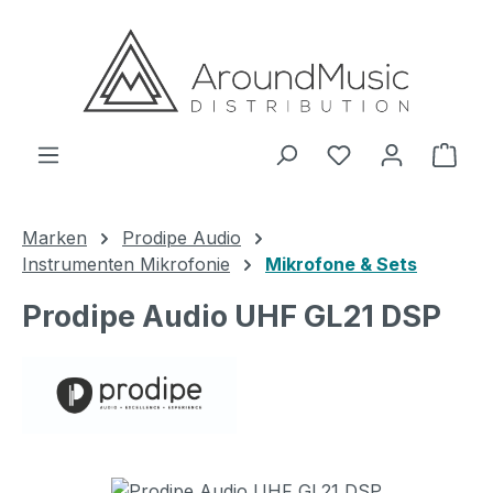
Zum Hauptinhalt springen
Ware
Marken
Prodipe Audio
Instrumenten Mikrofonie
Mikrofone & Sets
Prodipe Audio UHF GL21 DSP
Bildergalerie überspringen