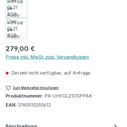
Regulärer Preis:
279,00 €
Preise inkl. MwSt. zzgl. Versandkosten
Derzeit nicht verfügbar, auf Anfrage
Zum Merkzettel hinzufügen
Produktnummer:
PA-UHFGL21DSPPAK
EAN:
3760010255612
Beschreibung