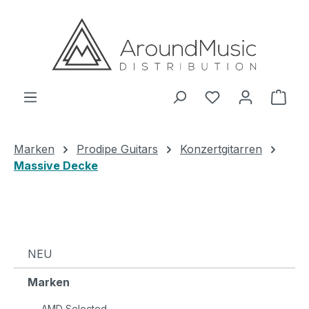
Zum Hauptinhalt springen
Ware
Marken
Prodipe Guitars
Konzertgitarren
Massive Decke
NEU
Marken
AMD Selected