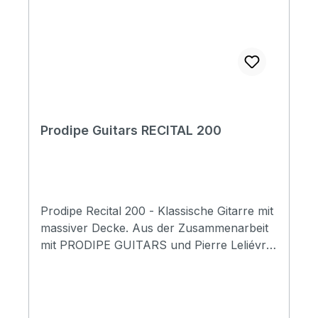
Tuning machine : top of the range nickel-
plated Nut width: 50mm Scale length:
630mm
Prodipe Guitars RECITAL 200
Prodipe Recital 200 - Klassische Gitarre mit
massiver Decke. Aus der Zusammenarbeit
mit PRODIPE GUITARS und Pierre Leliévre
sowie den weltbekannten Gitarrenbauern
von ALTAMIRA ist ein makelloses
Instrument in der Tradition bester
klassischer Gitarrenbaukunst