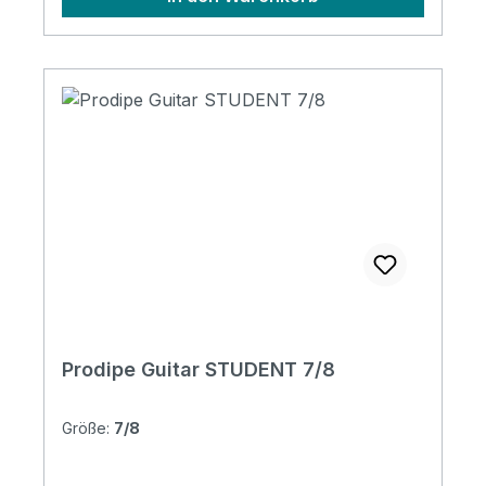
Model : Student 44 Top: solid canadian
cedar Back & sides: mahogany Binding
filets: simple maple binding Neck:
mahogany with rosewood insert under the
fingerboard Nut and saddle : Fitted bone
Fingerboard: rosewood Strings : SAVAREZ
Cantiga Alliance high tension (Ref: 510AJ)
Tuning machine : top of the range nickel-
plated Nut width: 48mm Scale length:
580mm
Prodipe Guitar STUDENT 7/8
Größe:
7/8