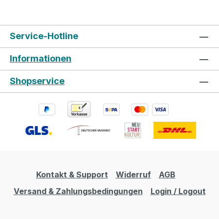
Binding filets: simple maple binding Neck:
mahogany with rosewood insert under the
fingerboard Nut and saddle : Fitted bone
Service-Hotline
Fingerboard: rosewood Strings : SAVAREZ
Cantiga Alliance high tension (Ref: 510AJ)
Informationen
Tuning machine : top of the range nickel-
plated Nut width: Scale length:
Shopservice
Kontakt & Support
Widerruf
AGB
Versand & Zahlungsbedingungen
Login / Logout