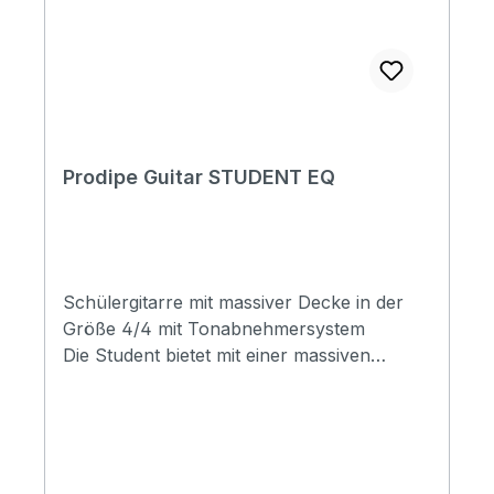
range nickel-plated Strings : SAVAREZ
Cantiga Alliance 510AJ Electronic : EP-1
active 3-bands pre-amp with tuner Power :
9V battery (PP3/6LR61 Type) Soundcheck
Prodipe Guitar STUDENT EQ
Schülergitarre mit massiver Decke in der
Größe 4/4 mit Tonabnehmersystem
Die Student bietet mit einer massiven
Zederndecke den typisch spanischen
Sound. Mahagoni Boden und Zargen sowie
der seidenmatte Look runden
die Student tonlich sowie optisch ab.
Die Student wird regelmäßig von