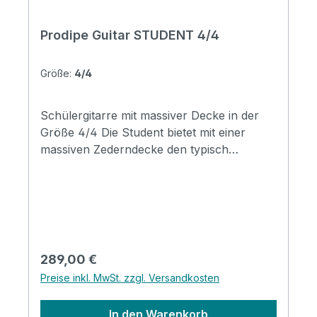
Prodipe Guitar STUDENT 4/4
Größe:
4/4
Schülergitarre mit massiver Decke in der
Größe 4/4 Die Student bietet mit einer
massiven Zederndecke den typisch
spanischen Sound. Mahagoni Boden und
Zargen sowie der seidenmatte Look runden
die Student tonlich sowie optisch ab. Die
Student wird regelmäßig von
Gitarrenlehrern empfohlen und ist mit
ihrem kraftvollen, warmen Klang sowie
Regulärer Preis:
289,00 €
angenehmen Spielgefühl die perfekte
Preise inkl. MwSt. zzgl. Versandkosten
Schülergitarre. Specifications Brand :
Prodipe Guitars Series: Classical Guitars
In den Warenkorb