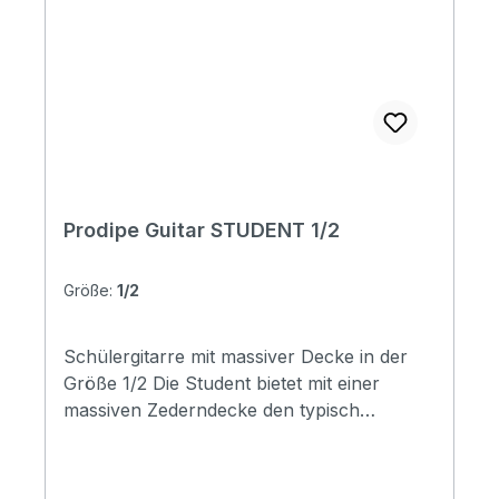
Cantiga Alliance high tension (Ref: 510AJ)
Tuning machine : top of the range nickel-
plated Nut width: 48mm Scale length:
580mm
Prodipe Guitar STUDENT 1/2
Größe:
1/2
Schülergitarre mit massiver Decke in der
Größe 1/2 Die Student bietet mit einer
massiven Zederndecke den typisch
spanischen Sound. Mahagoni Boden und
Zargen sowie der seidenmatte Look runden
die Student tonlich sowie optisch ab. Die