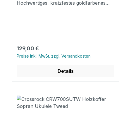
Hochwertiges, kratzfestes goldfarbenes
Tweed-Vinyl außenDicke Polsterung innen
mit tiefem Plüschfutter 1 abschließbarer
Riegel und 2 Standardriegel Griff mit
weichem Leder überzogen. Großes
Zubehörfach mit Deckel
Regulärer Preis:
129,00 €
Preise inkl. MwSt. zzgl. Versandkosten
Details