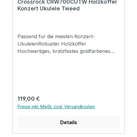
Crossrock CRW700CUTW Holzkoffer
Konzert Ukulele Tweed
Passend für die meisten Konzert-
UkulelenRobuster Holzkoffer
Hochwertiges, kratzfestes goldfarbenes
Tweed-Vinyl außenDicke Polsterung innen
mit tiefem Plüschfutter 1 abschließbarer
Riegel und 2 Standardriegel Griff mit
weichem Leder überzogen. Großes
Zubehörfach mit Deckel
Regulärer Preis:
119,00 €
Preise inkl. MwSt. zzgl. Versandkosten
Details