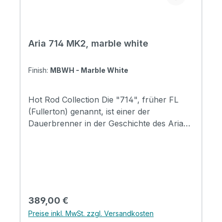
nutzen wir mit freundlicher Genehmigung
von Gregor Hilden (www.gregsguitars.de)
Aria 714 MK2, marble white
Finish:
MBWH - Marble White
Hot Rod Collection Die "714", früher FL
(Fullerton) genannt, ist einer der
Dauerbrenner in der Geschichte des Aria
Pro II. Heute wurde die neue 714-MK2
geboren, die an das Erbe der
ursprünglichen Aria Pro II Fullerton
anknüpft, jedoch mit einer ganzen Reihe
moderner Aspekte ausgestattet ist. Hals
und Griffbrett aus gut ausgewählten Ahorn
Regulärer Preis:
389,00 €
erzeugen einen hervorragenden Ton, der
Preise inkl. MwSt. zzgl. Versandkosten
von den Alnico-5-Tonabnehmern noch