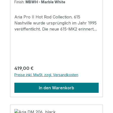
Finish:
MBWH - Marble White
Aria Pro II Hot Rod Collection. 615
Nashville wurde ursprünglich im Jahr 1995
veröffentlicht. Die neue 615-MK2 erinnert
an das Erbe der originalen Aria Pro II
Nashville, kommt aber mit einer Fülle
moderner Aspekte. Hals und Griffbrett aus
geröstetem Ahorn erzeugen einen
überragenden Ton, der durch Alnico-5-
Tonabnehmer kraftvoll verstärkt wird.
Regulärer Preis:
419,00 €
Nashville-Tradition mit 3 Single-Coil-
Preise inkl. MwSt. zzgl. Versandkosten
Tonabnehmern und 3-Wege-Wahlschalter
für die Tonabnehmer. Der mittlere
In den Warenkorb
Tonabnehmer kann durch Ziehen (oder
Drücken) des Tonreglers ein- und
ausgeschaltet werden. Erhältlich in 4
verschiedenen Farbvarianten. Specification