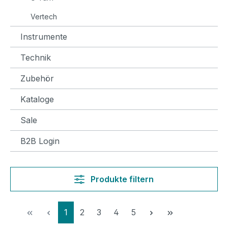
Vertech
Instrumente
Technik
Zubehör
Kataloge
Sale
B2B Login
Produkte filtern
Seite
Seite
Seite
Seite
Seite
1
2
3
4
5