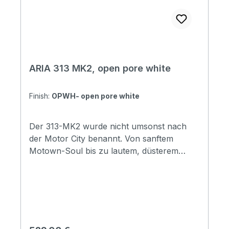
ARIA 313 MK2, open pore white
Finish:
OPWH- open pore white
Der 313-MK2 wurde nicht umsonst nach
der Motor City benannt. Von sanftem
Motown-Soul bis zu lautem, düsterem
Detroit-Rock & Roll - dieser Bass kann
alles. Die strukturierte Haptik der
offenporigen, satinierten Lackierung
verleiht ihm Charakter und maximiert die
Resonanz. Der geröstete Ahornhals und
das Palisandergriffbrett erzeugen einen