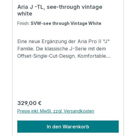
Aria J -TL, see-through vintage
white
Finish:
SVW-see through Vintage White
Eine neue Ergänzung der Aria Pro II "J"
Familie. Die klassische J-Serie mit dem
Offset-Single-Cut-Design. Komfortable
Konturen vorne und hinten und eine
absolut tadellose Body-Balance wurden
erreicht, um die Bedürfnisse moderner
Spieler zu erfüllen. Der moderne "C"-
förmige Ahornhals mit 24 Bünden ist ein
weiterer einzigartiger Punkt, den die Aria
Regulärer Preis:
329,00 €
Pro II J-TL bietet. Vielseitigkeit,
Preise inkl. MwSt. zzgl. Versandkosten
Erschwinglichkeit, J-TL ist eine ideale Wahl
für alle Arten von Gitarristen. Erhältlich in 3
In den Warenkorb
verschiedenen Farbvarianten. Specification
Body: Basswood Neck: Maple, Bolt-on