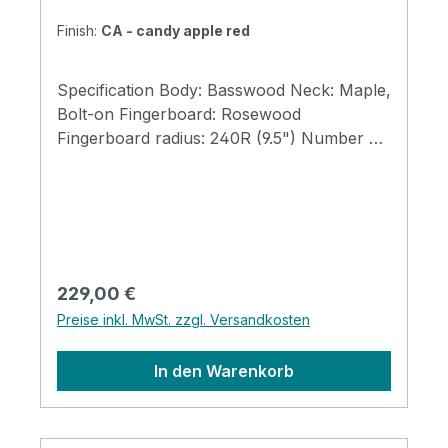
Finish:
CA - candy apple red
Specification Body: Basswood Neck: Maple,
Bolt-on Fingerboard: Rosewood
Fingerboard radius: 240R (9.5") Number of
Frets: 22 Nut width: 42 mm Scale Length:
648mm (25-1/2″) Pickups: CS-1 Single Coil,
OS-1 Single Coil Controls: Volume x 1, Tone
x 1, 3-position PU Selector Switch
Tailpiece: VTL-1 Hardware: Chrome
Finishes: 3TS (3Tone Sunburst), BK
Regulärer Preis:
229,00 €
(Black), CA (Candy Apple Red), IV (Ivory)
Preise inkl. MwSt. zzgl. Versandkosten
In den Warenkorb