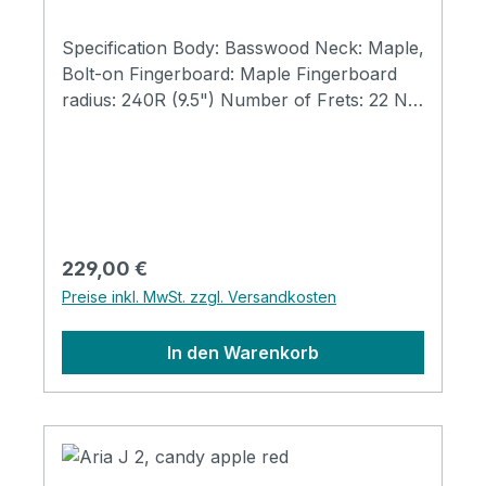
Specification Body: Basswood Neck: Maple,
Bolt-on Fingerboard: Maple Fingerboard
radius: 240R (9.5") Number of Frets: 22 Nut
width: 42 mm Scale Length: 648mm (25-
1/2″) Pickups: CS-1 Single Coil, OS-1 Single
Coil Controls: Volume x 1, Tone x 1, 3-
position PU Selector Switch Tailpiece: VTL-
1 Hardware: Chrome Finishes: BK (Black),
CA (Candy Apple Red), IV (Ivory)
Regulärer Preis:
229,00 €
Preise inkl. MwSt. zzgl. Versandkosten
In den Warenkorb