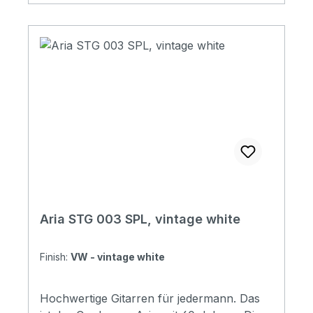
Fingerboard: Maple Fingerboard radius:
240R (9.5") Number of Frets: 24 Nut width:
42mm Scale Length: 628mm ((24-3/4″)
Pickups: CS-1 Single Coil, OS-1 Single Coil
Controls: Volume x 1, Tone x 1, 3-position
PU Selector Switch Tailpiece: VLT-1
Hardware: Chrome Finishes: 2TS , SVW,
BK Soundcheck
Aria STG 003 SPL, vintage white
Finish:
VW - vintage white
Hochwertige Gitarren für jedermann. Das