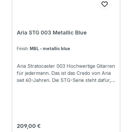
Aria STG 003 Metallic Blue
Finish:
MBL - metallic blue
Aria Stratocaster 003 Hochwertige Gitarren
für jedermann. Das ist das Credo von Aria
seit 60-Jahren. Die STG-Serie steht dafür,
mit einfachen, aber gut ausgewählten
Materialien eine Preisewerte E-Gitarre
anzubieten. Ihr Sound ist schon da!
Specification Body: Basswood Neck: Maple,
Bolt-on Fingerboard: Rosewood
Fingerboard radius: 240R (9.5") Number of
Regulärer Preis:
209,00 €
Frets: 22 Nut Width: 42mm Scale Length: