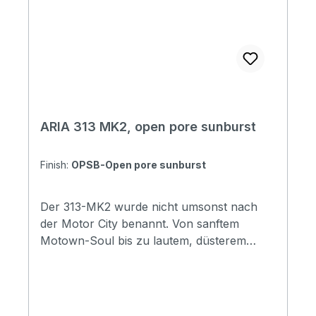
ARIA 313 MK2, open pore sunburst
Finish:
OPSB-Open pore sunburst
Der 313-MK2 wurde nicht umsonst nach
der Motor City benannt. Von sanftem
Motown-Soul bis zu lautem, düsterem
Detroit-Rock & Roll - dieser Bass kann
alles. Die strukturierte Haptik der
offenporigen, satinierten Lackierung
verleiht ihm Charakter und maximiert die