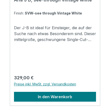
Finish:
SVW-see through Vintage White
Der J-B ist ideal für Einsteiger, die auf der
Suche nach etwas Besonderem sind. Dieser
mittelgroße, geschwungene Single-Cut-
Bass hat ein frisches Design und einen
kraftvollen Sound. Specification Body:
Poplar Neck: Maple, Bolt-on Fingerboard:
Rosewood Fingerboard radius: 240R (9.5")
Number of Frets: 22 Nut width: 38mm
Scale Length: 813mm (32") Pickups: OJ-5
Regulärer Preis:
329,00 €
Single Coil x 2 (Alnico-5) Controls: Volume
Preise inkl. MwSt. zzgl. Versandkosten
x1, Tone x1, PU Selector x1 Bridge: VFB-1C
Hardware: Chrome Finishes: * SVW (See-
In den Warenkorb
Through Vintage White) * 3TS (3 Tone
Sunburst)* BK (Black) Soundcheck