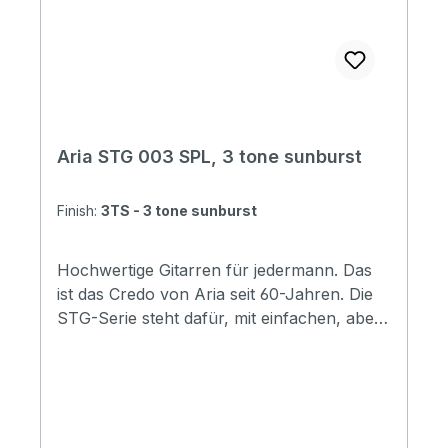
Aria STG 003 SPL, 3 tone sunburst
Finish:
3TS - 3 tone sunburst
Hochwertige Gitarren für jedermann. Das
ist das Credo von Aria seit 60-Jahren. Die
STG-Serie steht dafür, mit einfachen, aber
gut ausgewählten Materialien eine
Preisewerte E-Gitarre anzubieten. Ihr
Sound ist schon da! Specification Body:
Basswood Neck: Maple, Bolt-on
Fingerboard: Rosewood Number of Frets: