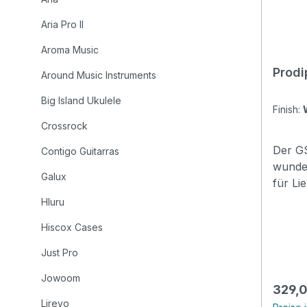
Aria Pro II
Aroma Music
Prodi
Around Music Instruments
Big Island Ukulele
Finish:
Crossrock
Der G
Contigo Guitarras
wunder
Galux
für L
andere
Hluru
repräs
Hiscox Cases
SOLID
mit fe
Just Pro
kraftv
Jowoom
eingek
Regulä
329,0
sorgt 
Lirevo