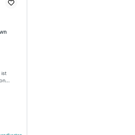
own
ist
von
äsentiert
D BODY
feiner
aftvollem
für eine