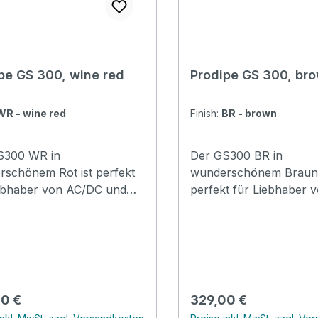
pe GS 300, wine red
Prodipe GS 300, br
WR - wine red
Finish:
BR - brown
S300 WR in
Der GS300 BR in
schönem Rot ist perfekt
wunderschönem Braun 
iebhaber von AC/DC und
perfekt für Liebhaber 
n Rockklassikern. Er
AC/DC und anderen
entiert die Tradition der
Rockklassikern. Er repr
 BODY Gitarrenherstellung
die Tradition der SOLI
iner Handwerkskunst und
Gitarrenherstellung mit 
ollem Sound. Die
Handwerkskunst und kr
lebte Halskonstruktion
Sound. Die eingeklebte
rer Preis:
Regulärer Preis:
0 €
329,00 €
für eine optimale
Halskonstruktion sorgt 