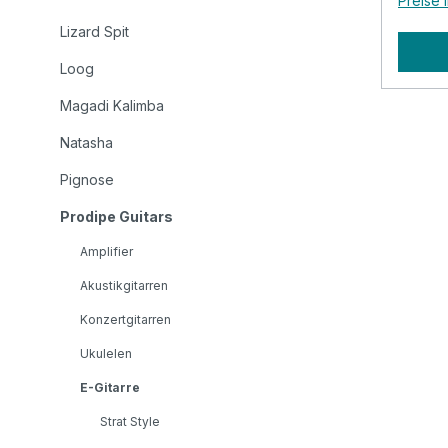
Preise 
Höhenz
Lizard Spit
authen
PRODI
Loog
Ehrlic
Magadi Kalimba
der Ma
Vorder
Natasha
unschl
Verhäl
Pignose
Modell
Prodipe Guitars
Kompon
Handwe
Amplifier
Wahl f
Akustikgitarren
Gitarristen. Speci
Konzertgitarren
Prodipe 
Model 
Ukulelen
Okoum
E-Gitarre
Neck:
Nut: Nubone type Pickguard:
Strat Style
three-