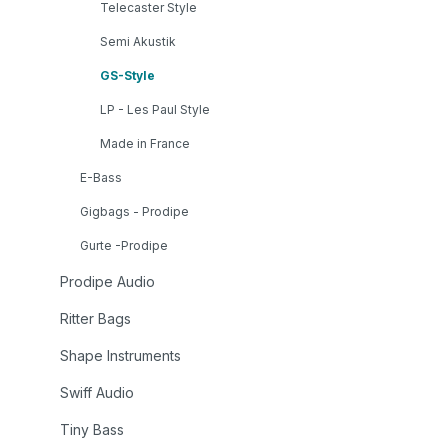
Telecaster Style
bridge
K 3.8 
Semi Akustik
(two d
GS-Style
artific
LP - Les Paul Style
Tuning
String
Made in France
Hexago
E-Bass
(Ref: 
Gigbags - Prodipe
Gurte -Prodipe
Prodipe Audio
Ritter Bags
Shape Instruments
Swiff Audio
Tiny Bass