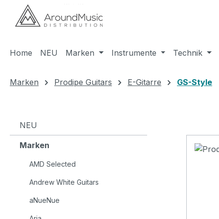
m Hauptinhalt springen
Zur Suche springen
Zur Hauptnavigation springen
Home
NEU
Marken
Instrumente
Technik
Marken
Prodipe Guitars
E-Gitarre
GS-Style
NEU
Marken
AMD Selected
Andrew White Guitars
aNueNue
Aria