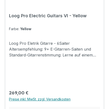
Loog Pro Electric Guitars VI - Yellow
Farbe:
Yellow
Loog Pro Eletrik Gitarre - 6Saiter
Altersempfehlung: 9+ E-Gitarren-Saiten und
Standard-Gitarrenstimmung: Lerne auf einem
Loog, spiele jede Gitarre.. Enthält Akkordkarten,
kostenlose Videolektionen und vollen Zugriff auf
die Loog Guitar App. Specification Body:
Paulownia Neck and fingerboard: Maple
Number of Frets: 19 Control: Volume Scale:
22.9" (582.0mm) Length: 33.9" (860.0mm) Width:
Regulärer Preis:
269,00 €
10.8" (272.5mm) Depth: 2.5" (62.0mm) Weight:
Preise inkl. MwSt. zzgl. Versandkosten
4.4lbs (2.0kg)