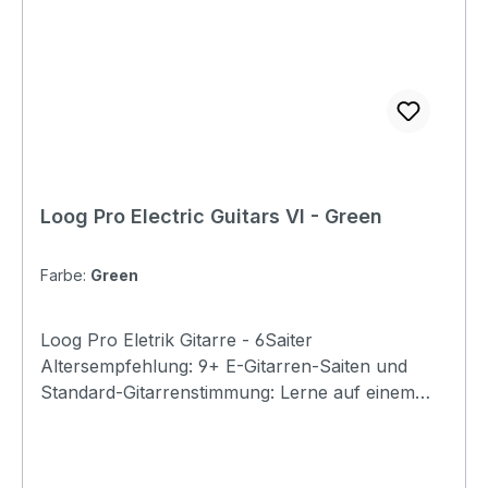
Loog Pro Electric Guitars VI - Green
Farbe:
Green
Loog Pro Eletrik Gitarre - 6Saiter
Altersempfehlung: 9+ E-Gitarren-Saiten und
Standard-Gitarrenstimmung: Lerne auf einem
Loog, spiele jede Gitarre.. Enthält Akkordkarten,
kostenlose Videolektionen und vollen Zugriff auf
die Loog Guitar App. Specification Body: