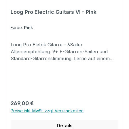
Loog Pro Electric Guitars VI - Pink
Farbe:
Pink
Loog Pro Eletrik Gitarre - 6Saiter
Altersempfehlung: 9+ E-Gitarren-Saiten und
Standard-Gitarrenstimmung: Lerne auf einem
Loog, spiele jede Gitarre.. Enthält Akkordkarten,
kostenlose Videolektionen und vollen Zugriff auf
die Loog Guitar App. Specification Body:
Paulownia Neck and fingerboard: Maple
Number of Frets: 19 Control: Volume Scale:
22.9" (582.0mm) Length: 33.9" (860.0mm) Width:
Regulärer Preis:
269,00 €
10.8" (272.5mm) Depth: 2.5" (62.0mm) Weight:
Preise inkl. MwSt. zzgl. Versandkosten
4.4lbs (2.0kg)
Details