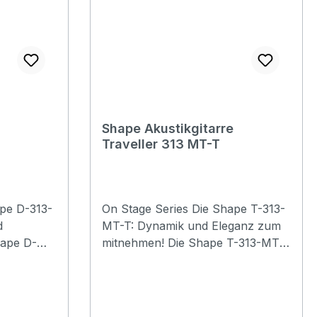
n,
Bridge: Rosewood Saddle & Nut:
 einer
Graphtech TUSQ) Hardware:
 nutzen
st die
Chrome Preamp: Fishman Presys
nehmigung
e perfekte
II
 der nach
 das ihn
Shape Akustikgitarre
Traveller 313 MT-T
On Stage Series Die Shape T-313-
d
MT-T: Dynamik und Eleganz zum
mitnehmen! Die Shape T-313-MT-
ut
it einer
T ist ausgestattet mit einer
nd
massiven Fichtendecke und
 Zargen.
Mahagoni für Boden und Zargen.
 und das
Die abgerundeten Bünde und das