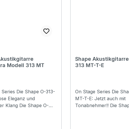
kustikgitarre
Shape Akustikgitarre
Orchestra Modell 313 MT
313 MT-T-E
ie Shape O-313-
On Stage Series Die Sha
lose Eleganz und
MT-T-E: Jetzt auch mit
ng Die Shape O-
Tonabnehmer!! Die Shap
t ausgestattet mit einer
MT-T ist ausgestattet mit
Fichtendecke und
massiven Fichtendecke 
 für Boden und Zargen.
Mahagoni für Boden und