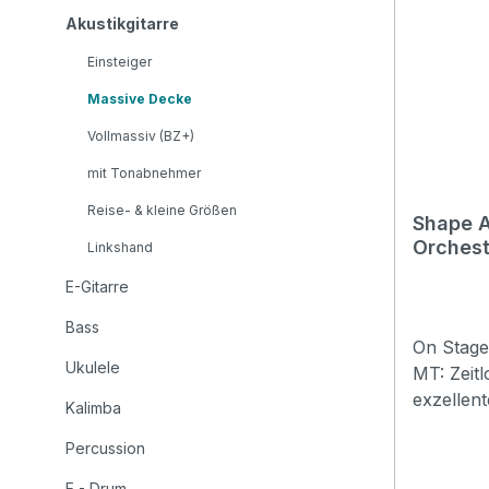
Akustikgitarre
Einsteiger
Massive Decke
Vollmassiv (BZ+)
mit Tonabnehmer
Reise- & kleine Größen
Shape A
Linkshand
E-Gitarre
Bass
On Stage Series D
Ukulele
MT: Zeit
exzellenter Kla
Kalimba
313-MT is
Percussion
massive 
Mahagoni
E - Drum