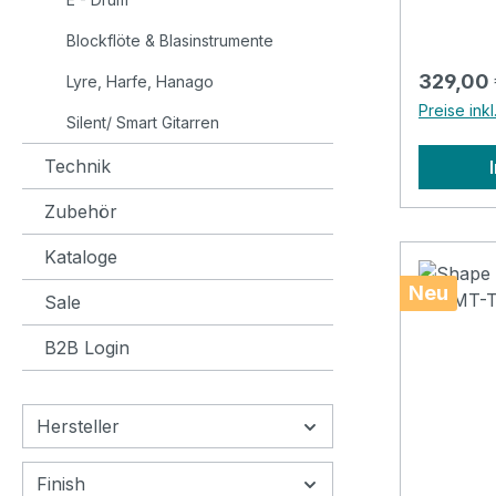
Die abge
Blockflöte & Blasinstrumente
eingefass
ein ange
Reguläre
329,00 
Lyre, Harfe, Hanago
schlichte
Preise ink
Gitarre w
Silent/ Smart Gitarren
Holzakze
Technik
hauchdün
lässt da
Zubehör
erzeugt 
Zudem wi
Kataloge
praktisch
Neu
Sale
geliefert
Inbussch
B2B Login
sicherzus
Instrumen
funktioni
Hersteller
Shape O
harmonis
Finish
hochwert