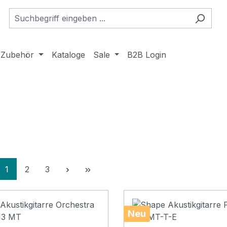
Zubehör
Kataloge
Sale
B2B Login
Seite
Seite
Seite
1
2
3
Neu