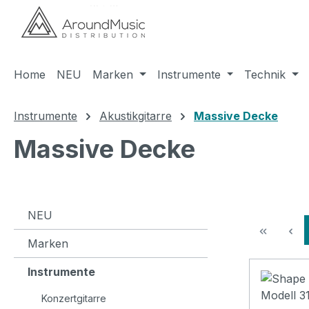
m Hauptinhalt springen
Zur Suche springen
Zur Hauptnavigation springen
Home
NEU
Marken
Instrumente
Technik
Instrumente
Akustikgitarre
Massive Decke
Massive Decke
NEU
Marken
Instrumente
Konzertgitarre