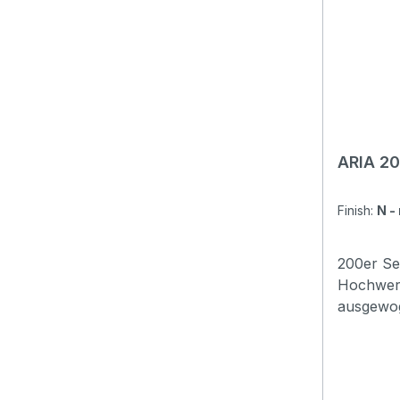
Bridge: 
Graphte
Chrome Other: Pickguard included
Preamp: 
ARIA 20
Finish:
N -
200er Ser
Hochwert
ausgewoge
Akustikgi
bestehen
Hölzern 
ausgewog