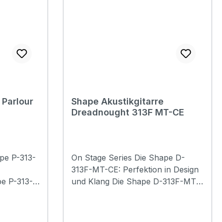
 Parlour
Shape Akustikgitarre
Dreadnought 313F MT-CE
pe P-313-
On Stage Series Die Shape D-
313F-MT-CE: Perfektion in Design
e P-313-
und Klang Die Shape D-313F-MT-
 einer
CE ist ausgestattet mit einer
und
massiven Fichtendecke und
 Zargen.
geflammtem, schwarz