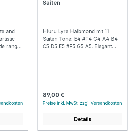
Saiten
lität
inem der
 der
te and
Hluru Lyre Halbmond mit 11
rtistic
Saiten Töne: E4 #F4 G4 A4 B4
de range
C5 D5 E5 #F5 G5 A5. Elegant
 effects.
und schön! Melodische
t and
Klangfarbe. Es ist die perfekte
and
Kombination aus
g solo
Musikinstrument und
hly
Kunstornament. Das
Konzeptdesign des Halbmonds
Regulärer Preis:
89,00 €
hat eine Stufe am Griff, um das
rsandkosten
Preise inkl. MwSt. zzgl. Versandkosten
einhändige Halten des
Instruments zu erleichtern. Auch
Details
das Design kann gleichzeitig von
beiden vorderen und hinteren
Händen gespielt werden.