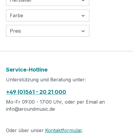
Hersteller
hergestel
ein Pio
Farbe
Leierh
Wert d
Preis
Leierh
hochwe
auszu
handwe
und de
das Ve
Service-Hotline
Anerk
Unterstützung und Beratung unter:
mit au
gewonn
+49 (0)561 - 20 21 000
ausge
Mo-Fr 09:00 - 17:00 Uhr, oder per Email an
Leierh
info@aroundmusic.de
Branc
Oder über unser
Kontaktformular
.