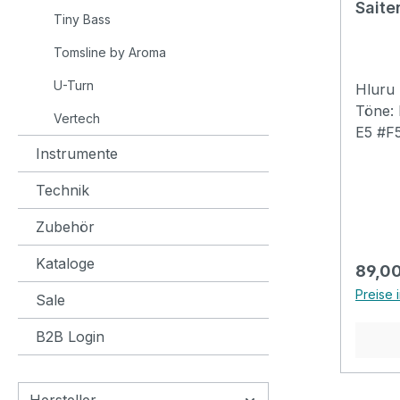
Saite
Leierh
Tiny Bass
hochwe
auszu
Tomsline by Aroma
handwe
U-Turn
Hluru 
und de
Töne:
das Ve
Vertech
E5 #F5 G5 
Anerk
Instrumente
schön! Melodische Klangfa
mit au
Es ist
gewonn
Technik
aus M
ausge
Kunst
Leierh
Zubehör
Konze
Branc
hat ei
Kataloge
Regulä
89,00
einhän
Preise 
Sale
Instru
das De
B2B Login
beiden
Händen
Hochwe