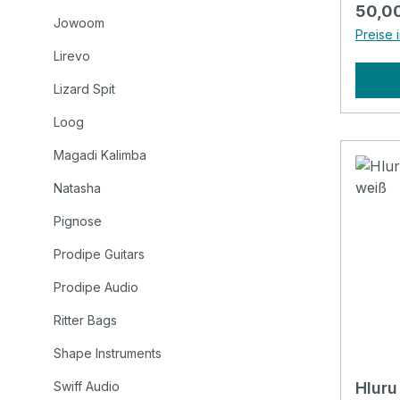
und ei
Regulä
50,0
den El
Jowoom
Preise 
und de
Lirevo
sind, 
Ton z
Lizard Spit
einzig
Loog
Design
dünn z
Magadi Kalimba
ein ko
Natasha
Die Mu
von de
Pignose
und äh
Prodipe Guitars
Feuers
vor de
Prodipe Audio
symbol
Ritter Bags
Leierh
Hluru! Hluru ist ein Pionier in d
Shape Instruments
Leierh
Wert d
Swiff Audio
Hluru