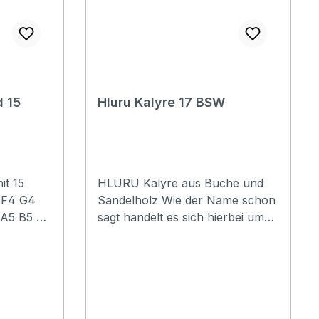
d 15
Hluru Kalyre 17 BSW
it 15
HLURU Kalyre aus Buche und
Sandelholz Wie der Name schon
 A5 B5 C6
sagt handelt es sich hierbei um
eine Kalimba -Lyre. Die Fusion
aus zwei Instrumenten zu einem
ist bei der Klyre von Hluru
wunderbar geglückt. Töne: C-
major C4 D4 E4 F4 G4 A4 B4