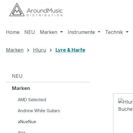
m Hauptinhalt springen
Zur Suche springen
Zur Hauptnavigation springen
Home
NEU
Marken
Instrumente
Technik
Marken
Hluru
Lyre & Harfe
NEU
Marken
AMD Selected
Andrew White Guitars
aNueNue
Aria