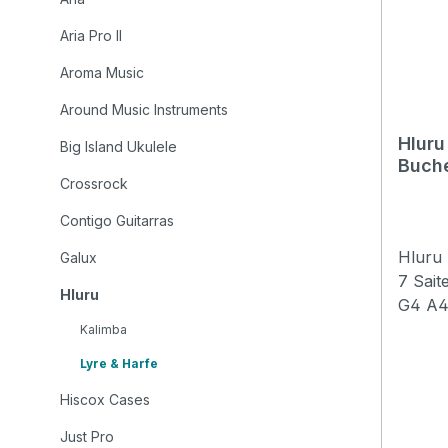
Aria Pro II
Aroma Music
Around Music Instruments
Hluru
Big Island Ukulele
Buch
Crossrock
Contigo Guitarras
Hluru 
Galux
7 Saiten Töne:G-majo
Hluru
G4 A4 B4 
schön! Melodisc
Kalimba
Klangf
Lyre & Harfe
* 40 cm lang 
Hiscox Cases
Leier 
trapez
Just Pro