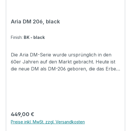
Aria DM 206, black
Finish:
BK - black
Die Aria DM-Serie wurde ursprünglich in den
60er Jahren auf den Markt gebracht. Heute ist
die neue DM als DM-206 geboren, die das Erbe
und die Tradition der ursprünglichen DM
vollständig übernimmt. Allerdings entsprechen
die Spezifikationen der DM-206 nicht denen der
alten DM-Gitarren, sondern wurden erneuert,
um den Bedürfnissen moderner Gitarristen
gerecht zu werden. Die Kombination von 2 Mini-
Regulärer Preis:
449,00 €
Humbucker Pickups mit Wrap Round Bridge ist
Preise inkl. MwSt. zzgl. Versandkosten
einfach ideal für Dich, um zu rocken. Erhältlich