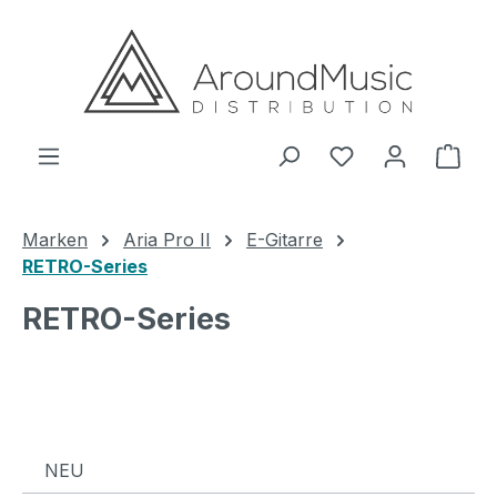
Zum Hauptinhalt springen
Ware
Marken
Aria Pro II
E-Gitarre
RETRO-Series
RETRO-Series
NEU