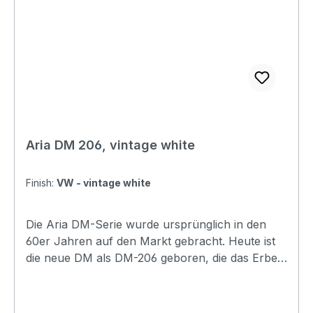
(Black), VW (Vintage White)
SoundcheckFolgendes Produktvideo nutzen wir
mit freundlicher Genehmigung von Gregor
Hilden (www.gregsguitars.de)
Aria DM 206, vintage white
Finish:
VW - vintage white
Die Aria DM-Serie wurde ursprünglich in den
60er Jahren auf den Markt gebracht. Heute ist
die neue DM als DM-206 geboren, die das Erbe
und die Tradition der ursprünglichen DM
vollständig übernimmt. Allerdings entsprechen
die Spezifikationen der DM-206 nicht denen der