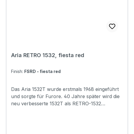
Aria RETRO 1532, fiesta red
Finish:
FSRD - fiesta red
Das Aria 1532T wurde erstmals 1968 eingeführt
und sorgte für Furore. 40 Jahre später wird die
neu verbesserte 1532T als RETRO-1532
wiederbelebt. Das Vintage-"Bizzare"-
Erscheinungsbild wird mit ausgezeichneter
Bespielbarkeit und einem "fetten und vollen"
Klang weitergeführt. Die "guten alten Zeiten"