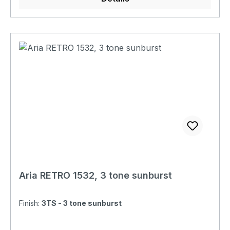
Bridge: VLS-1 Controls: Volume,Tone, 3-Way PU
Selector Tailpiece: GBD Bridge & Floating
Tremolo Hardware: Chrome Soundcheck
Folgendes Produktvideo nutzen wir mit
freundlicher Genehmigung von Gregor Hilden
(www.gregsguitars.de)
Aria RETRO 1532, 3 tone sunburst
Finish:
3TS - 3 tone sunburst