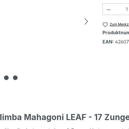
Produkt
Zum Merkze
Produktnu
EAN:
42607
limba Mahagoni LEAF - 17 Zunge