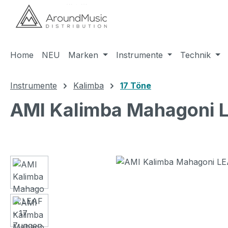
m Hauptinhalt springen
Zur Suche springen
Zur Hauptnavigation springen
Home
NEU
Marken
Instrumente
Technik
Instrumente
Kalimba
17 Töne
AMI Kalimba Mahagoni L
Bildergalerie überspringen