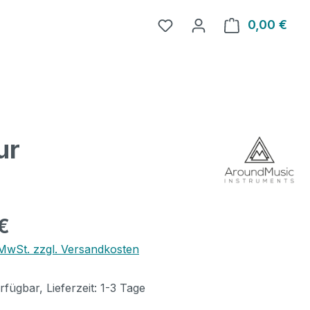
0,00 €
Ware
ur
eis:
€
. MwSt. zzgl. Versandkosten
fügbar, Lieferzeit: 1-3 Tage