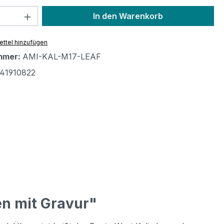
 Anzahl: Gib den gewünschten Wert ein 
In den Warenkorb
ttel hinzufügen
mmer:
AMI-KAL-M17-LEAF
41910822
n mit Gravur"