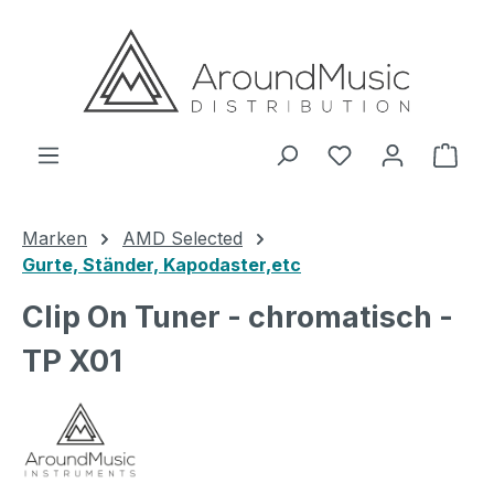
Zum Hauptinhalt springen
Ware
Marken
AMD Selected
Gurte, Ständer, Kapodaster,etc
Clip On Tuner - chromatisch -
TP X01