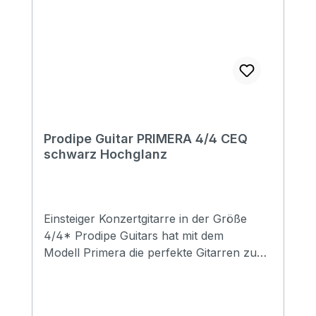
Prodipe Guitar PRIMERA 4/4 CEQ
schwarz Hochglanz
Einsteiger Konzertgitarre in der Größe
4/4* Prodipe Guitars hat mit dem
Modell Primera die perfekte Gitarren zum
Lernen erschaffen. Die Primera wurde
von der Holzauswahl, über Einstellung
der Saiten- sowie Steghöhe bis hin zum