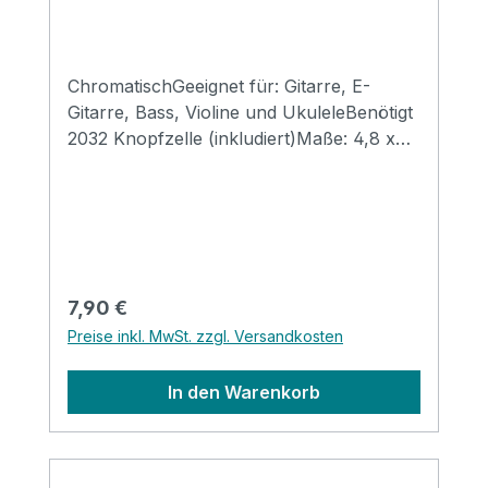
ChromatischGeeignet für: Gitarre, E-
Gitarre, Bass, Violine und UkuleleBenötigt
2032 Knopfzelle (inkludiert)Maße: 4,8 x
7,3 x 2,8 mmGewicht 23 Gramm
Regulärer Preis:
7,90 €
Preise inkl. MwSt. zzgl. Versandkosten
In den Warenkorb