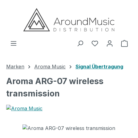
Zum Hauptinhalt springen
Ware
Marken
Aroma Music
Signal Übertragung
Aroma ARG-07 wireless
transmission
Bildergalerie überspringen