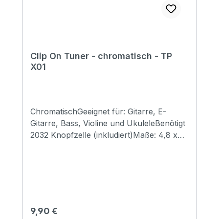
Paketgewicht: 155 g So funktioniert der
GRABTUNER
Clip On Tuner - chromatisch - TP
X01
ChromatischGeeignet für: Gitarre, E-
Gitarre, Bass, Violine und UkuleleBenötigt
2032 Knopfzelle (inkludiert)Maße: 4,8 x
7,3 x 2,8 mmGewicht 23 Gramm
Regulärer Preis:
9,90 €