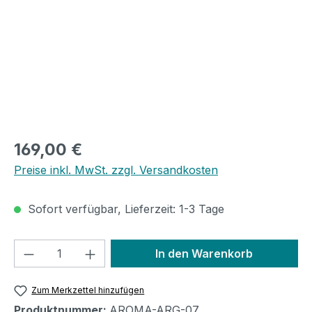
Regulärer Preis:
169,00 €
Preise inkl. MwSt. zzgl. Versandkosten
Sofort verfügbar, Lieferzeit: 1-3 Tage
Produkt Anzahl: Gib den gewünschten We
In den Warenkorb
Zum Merkzettel hinzufügen
Produktnummer:
AROMA-ARG-07