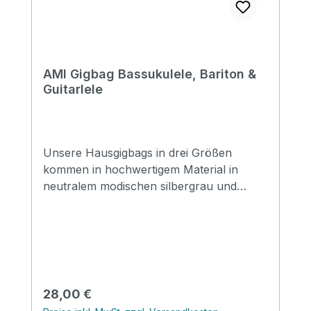
Length: 810 mm Upper Bout: 220 mm
Lower Bout: 280 mm Depth: 90 mm
AMI Gigbag Bassukulele, Bariton &
Guitarlele
Unsere Hausgigbags in drei Größen
kommen in hochwertigem Material in
neutralem modischen silbergrau und
tragen nur unser Logo, ohne Schrift.
Auch erhältlich für Sopran, Konzert und
Tenor. Bariton, Bassukulele, Guitarlele
stabiler Griff 15mm Polsterung
Rucksacktragegurte grau 30"
Regulärer Preis:
28,00 €