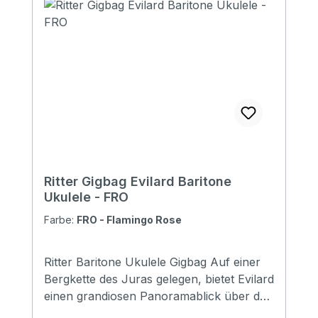
Pockets: 1 large pocket ( DIN-A4 flat
pocket) Headstock protection: yes
Reflective logo and stripes: Yes. 1 stripes
at bottom Raincover included: No Front
pocket with organizer: No Adress tag: No
Aircraft hanger: No Weight: 0.56 kg
Length: 810 mm Upper Bout: 220 mm
Lower Bout: 280 mm Depth: 90 mm
Ritter Gigbag Evilard Baritone
Ukulele - FRO
Farbe:
FRO - Flamingo Rose
Ritter Baritone Ukulele Gigbag Auf einer
Bergkette des Juras gelegen, bietet Evilard
einen grandiosen Panoramablick über das
Mittelland bis zu den Alpen. Zudem