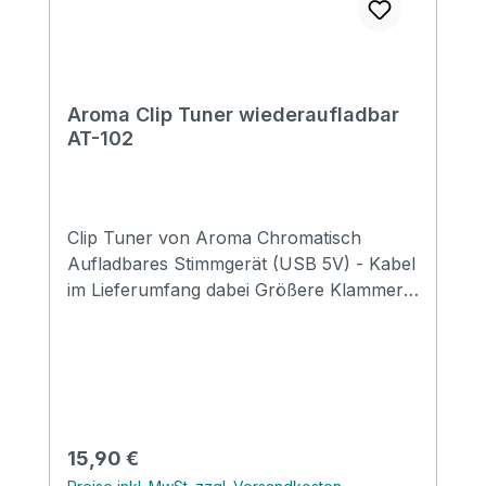
Aroma Clip Tuner wiederaufladbar
AT-102
Clip Tuner von Aroma Chromatisch
Aufladbares Stimmgerät (USB 5V) - Kabel
im Lieferumfang dabei Größere Klammer
Ausgestattet mit einer Linse zum Schutz
der Oberfläche Drehbar um 360° für die
perfekte Sicht egal in welcher Position
Geeignet für: Gitarre, E-Gitarre, Bass,
Violine und Ukulele
Regulärer Preis:
15,90 €