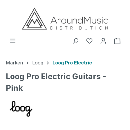
Zum Hauptinhalt springen
Ware
Marken
Loog
Loog Pro Electric
Loog Pro Electric Guitars -
Pink