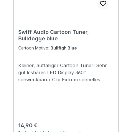
Swiff Audio Cartoon Tuner,
Bulldogge blue
Cartoon Motive:
Bullfigh Blue
Kleiner, auffälliger Cartoon Tuner! Sehr
gut lesbares LED Display 360°
schwenkbarer Clip Extrem schnelles
Tuning, Latenz <0,02s
Regulärer Preis:
14,90 €