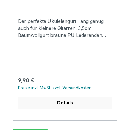
Der perfekte Ukulelengurt, lang genug
auch für kleinere Gitarren. 3,5cm
Baumwollgurt braune PU Lederenden
Längenverstellbar 65-130cm
Regulärer Preis:
9,90 €
Preise inkl. MwSt. zzgl. Versandkosten
Details