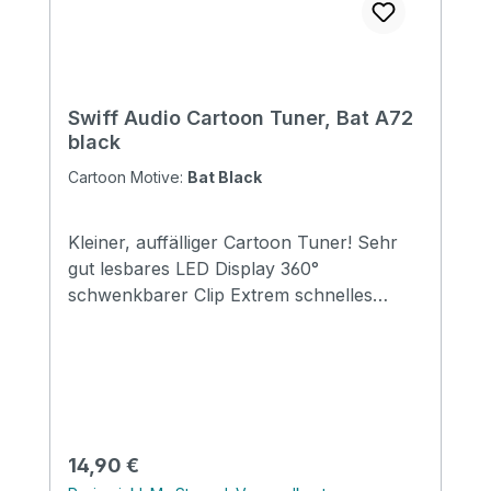
Weight: 0,58 kg Length: 810 mm Upper
Bout: 220 mm Lower Bout: 285 mm
Depth: 85 mm
Swiff Audio Cartoon Tuner, Bat A72
black
Cartoon Motive:
Bat Black
Kleiner, auffälliger Cartoon Tuner! Sehr
gut lesbares LED Display 360°
schwenkbarer Clip Extrem schnelles
Tuning, Latenz <0,02s
Regulärer Preis:
14,90 €