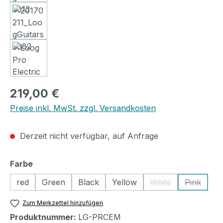
Regulärer Preis:
219,00 €
Preise inkl. MwSt. zzgl. Versandkosten
Derzeit nicht verfügbar, auf Anfrage
auswählen
Farbe
red
Green
Black
Yellow
White
Pink
(Diese Option ist zu
(Diese Op
Zum Merkzettel hinzufügen
Produktnummer:
LG-PRCEM