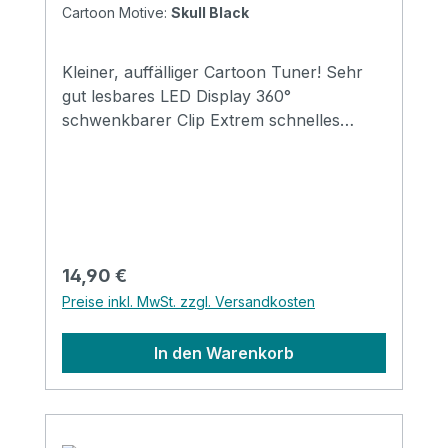
Cartoon Motive:
Skull Black
Kleiner, auffälliger Cartoon Tuner! Sehr
gut lesbares LED Display 360°
schwenkbarer Clip Extrem schnelles
Tuning, Latenz <0,02s
Regulärer Preis:
14,90 €
Preise inkl. MwSt. zzgl. Versandkosten
In den Warenkorb