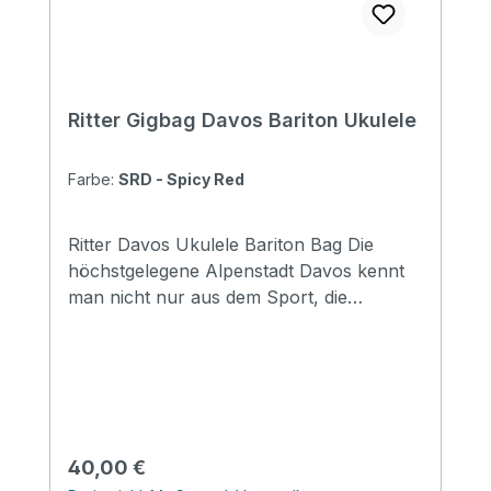
Ritter Gigbag Davos Bariton Ukulele
Farbe:
SRD - Spicy Red
Ritter Davos Ukulele Bariton Bag Die
höchstgelegene Alpenstadt Davos kennt
man nicht nur aus dem Sport, die
Vielseitigkeit, die dieser Ort bietet, ist
überall bekannt. Wie auch in den anderen
Ritter Serien bieten die Davos Taschen ein
breites Spektrum an Schutz und
komfortablem Handling bei Transport und
Lagerung. Taschen in Davoser Qualität
Regulärer Preis:
40,00 €
sind für den Alltag bei leichter bis mittlerer