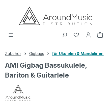
Zum Hauptinhalt springen
Ware
Zubehör
Gigbags
für Ukulelen & Mandolinen
AMI Gigbag Bassukulele,
Bariton & Guitarlele