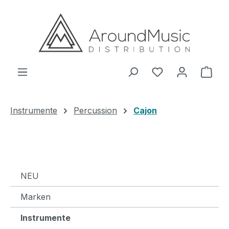
Zum Hauptinhalt springen
Ware
Instrumente
Percussion
Cajon
NEU
Marken
Instrumente