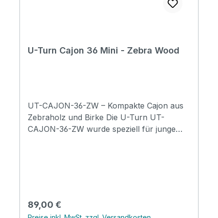
U-Turn Cajon 36 Mini - Zebra Wood
UT-CAJON-36-ZW – Kompakte Cajon aus
Zebraholz und Birke Die U-Turn UT-
CAJON-36-ZW wurde speziell für junge
Musiker, Einsteiger und alle entwickelt, die
eine kompakte, leicht spielbare Cajon
suchen. Mit ihren handlichen Maßen von
355 × 296 × 292 mm bietet sie eine
angenehme Sitzhöhe und eignet sich ideal
für Musikunterricht, das Üben zu Hause
Regulärer Preis:
89,00 €
und erste Auftritte. Die Schlagfläche aus
Preise inkl. MwSt. zzgl. Versandkosten