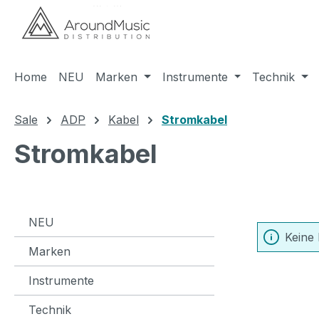
m Hauptinhalt springen
Zur Suche springen
Zur Hauptnavigation springen
Home
NEU
Marken
Instrumente
Technik
Sale
ADP
Kabel
Stromkabel
Stromkabel
NEU
Keine
Marken
Instrumente
Technik