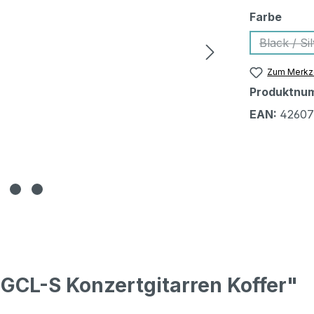
ausw
Farbe
Black / Si
(Die
Zum Merkze
Produktnu
EAN:
42607
GCL-S Konzertgitarren Koffer"