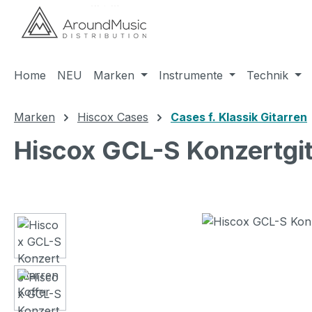
m Hauptinhalt springen
Zur Suche springen
Zur Hauptnavigation springen
Home
NEU
Marken
Instrumente
Technik
Marken
Hiscox Cases
Cases f. Klassik Gitarren
Hiscox GCL-S Konzertgit
Bildergalerie überspringen