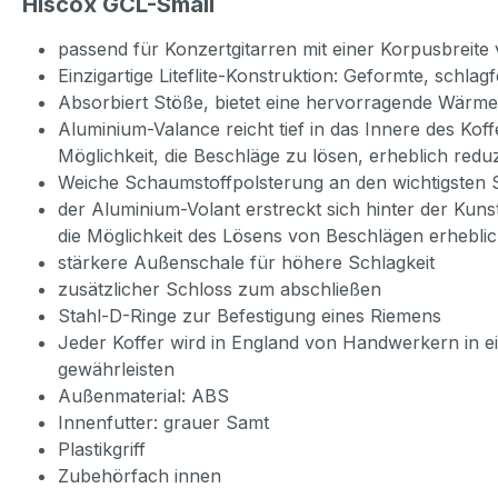
Hiscox GCL-Small
passend für Konzertgitarren mit einer Korpusbrei
Einzigartige Liteflite-Konstruktion: Geformte, schl
Absorbiert Stöße, bietet eine hervorragende Wärmei
Aluminium-Valance reicht tief in das Innere des Koff
Möglichkeit, die Beschläge zu lösen, erheblich reduz
Weiche Schaumstoffpolsterung an den wichtigsten S
der Aluminium-Volant erstreckt sich hinter der Kunst
die Möglichkeit des Lösens von Beschlägen erheblic
stärkere Außenschale für höhere Schlagkeit
zusätzlicher Schloss zum abschließen
Stahl-D-Ringe zur Befestigung eines Riemens
Jeder Koffer wird in England von Handwerkern in ein
gewährleisten
Außenmaterial: ABS
Innenfutter: grauer Samt
Plastikgriff
Zubehörfach innen