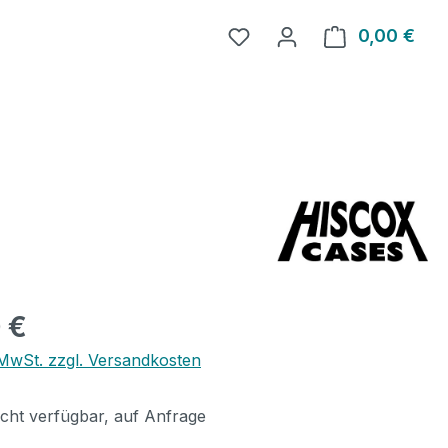
0,00 €
Ware
eis:
 €
. MwSt. zzgl. Versandkosten
icht verfügbar, auf Anfrage