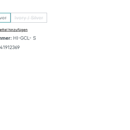
ählen
lver
Ivory / Silver
se Option ist zurzeit nicht verfügbar.)
(Diese Option ist zurzeit nicht verfügbar.)
ttel hinzufügen
mmer:
HI-GCL- S
41912369