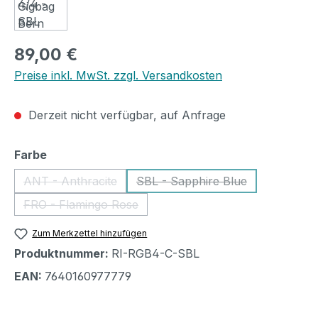
Regulärer Preis:
89,00 €
Preise inkl. MwSt. zzgl. Versandkosten
Derzeit nicht verfügbar, auf Anfrage
auswählen
Farbe
ANT - Anthracite
SBL - Sapphire Blue
(Diese Option ist zurzeit nicht verfügbar.)
(Diese Option ist zurzeit ni
FRO - Flamingo Rose
(Diese Option ist zurzeit nicht verfügbar.)
Zum Merkzettel hinzufügen
Produktnummer:
RI-RGB4-C-SBL
EAN:
7640160977779