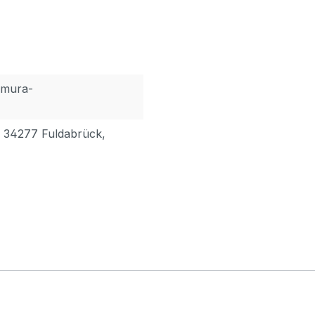
amura-
, 34277 Fuldabrück,