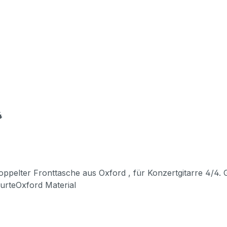
4
us Oxford , für Konzertgitarre 4/4. Größe: 4/4 stabiler GriffNackenstütze 12mm
rteOxford Material