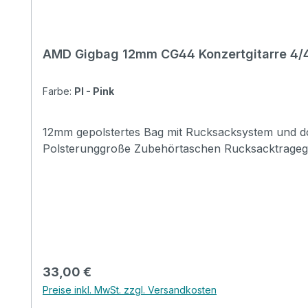
AMD Gigbag 12mm CG44 Konzertgitarre 4/
Farbe:
PI - Pink
12mm gepolstertes Bag mit Rucksacksystem und doppelter Fronttasche a
Polsterunggroße Zubehörtaschen Rucksacktragegu
Regulärer Preis:
33,00 €
Preise inkl. MwSt. zzgl. Versandkosten