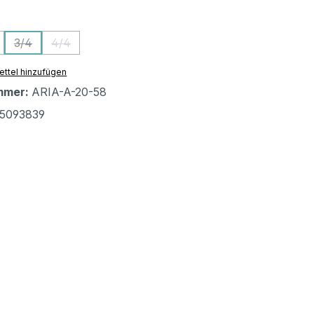
ählen
3/4
4/4
on ist zurzeit nicht verfügbar.)
ese Option ist zurzeit nicht verfügbar.)
(Diese Option ist zurzeit nicht verfügbar.)
(Diese Option ist zurzeit nicht verfügbar.)
ttel hinzufügen
mmer:
ARIA-A-20-58
5093839