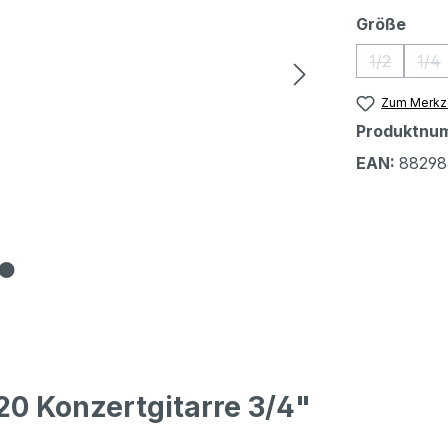
ausw
Größe
1/2
1/4
(Diese Opti
(Di
Zum Merkze
Produktnu
EAN:
88298
20 Konzertgitarre 3/4"