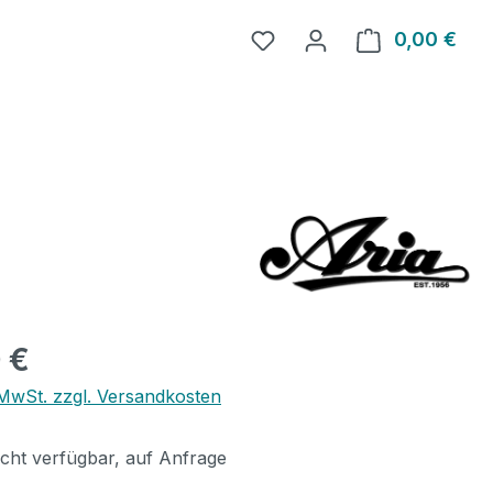
0,00 €
Ware
eis:
 €
. MwSt. zzgl. Versandkosten
icht verfügbar, auf Anfrage