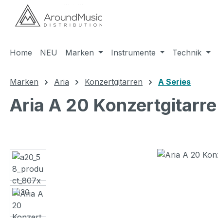
m Hauptinhalt springen
Zur Suche springen
Zur Hauptnavigation springen
Home
NEU
Marken
Instrumente
Technik
Marken
Aria
Konzertgitarren
A Series
Aria A 20 Konzertgitarre
Bildergalerie überspringen