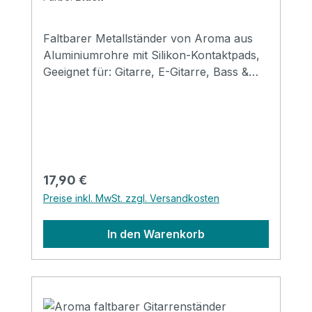
Faltbarer Metallständer von Aroma aus
Aluminiumrohre mit Silikon-Kontaktpads,
Geeignet für: Gitarre, E-Gitarre, Bass &
Mandoline Größe: 310*120*69mm
(gefaltet) Erhältlich in den Farben: black,
red, gold, silver, purple & blue
Regulärer Preis:
17,90 €
Preise inkl. MwSt. zzgl. Versandkosten
In den Warenkorb