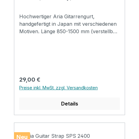
Hochwertiger Aria Gitarrengurt,
handgefertigt in Japan mit verschiedenen
Motiven. Länge 850-1500 mm (verstellbar)
Breite 48 mm Endstücke: Leder
Regulärer Preis:
29,00 €
Preise inkl. MwSt. zzgl. Versandkosten
Details
Neu