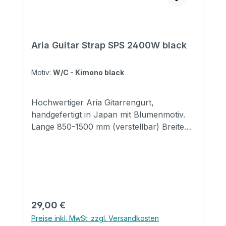
Aria Guitar Strap SPS 2400W black
Motiv:
W/C - Kimono black
Hochwertiger Aria Gitarrengurt,
handgefertigt in Japan mit Blumenmotiv.
Länge 850-1500 mm (verstellbar) Breite
48 mm Endstücke: Leder
Regulärer Preis:
29,00 €
Preise inkl. MwSt. zzgl. Versandkosten