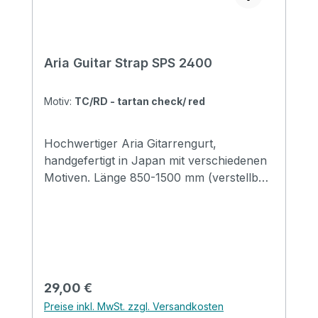
Aria Guitar Strap SPS 2400
Motiv:
TC/RD - tartan check/ red
Hochwertiger Aria Gitarrengurt,
handgefertigt in Japan mit verschiedenen
Motiven. Länge 850-1500 mm (verstellbar)
Breite 48 mm Endstücke: Leder
Regulärer Preis:
29,00 €
Preise inkl. MwSt. zzgl. Versandkosten