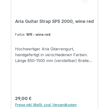
Aria Guitar Strap SPS 2000, wine red
Farbe:
WR - wine red
Hochwertiger Aria Gitarrengurt,
handgefertigt in verschiedenen Farben.
Länge 850-1500 mm (verstellbar) Breite
48 mm Endstücke: Leder
Regulärer Preis:
29,00 €
Preise inkl. MwSt. zzgl. Versandkosten