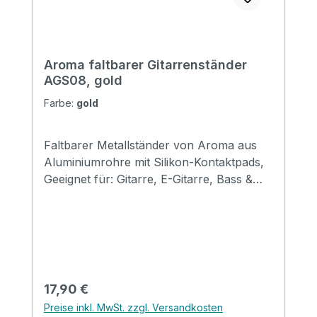
Aroma faltbarer Gitarrenständer
AGS08, gold
Farbe:
gold
Faltbarer Metallständer von Aroma aus
Aluminiumrohre mit Silikon-Kontaktpads,
Geeignet für: Gitarre, E-Gitarre, Bass &
Mandoline Größe: 310*120*69mm
(gefaltet) Erhältlich in den Farben: black,
red, gold, silver, purple & blue
Regulärer Preis:
17,90 €
Preise inkl. MwSt. zzgl. Versandkosten