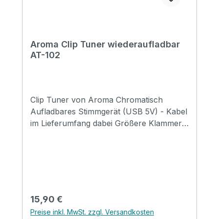
Aroma Clip Tuner wiederaufladbar
AT-102
Clip Tuner von Aroma Chromatisch
Aufladbares Stimmgerät (USB 5V) - Kabel
im Lieferumfang dabei Größere Klammer
Ausgestattet mit einer Linse zum Schutz
der Oberfläche Drehbar um 360° für die
perfekte Sicht egal in welcher Position
Geeignet für: Gitarre, E-Gitarre, Bass,
Violine und Ukulele
Regulärer Preis:
15,90 €
Preise inkl. MwSt. zzgl. Versandkosten