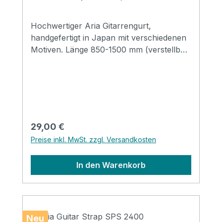
Hochwertiger Aria Gitarrengurt,
handgefertigt in Japan mit verschiedenen
Motiven. Länge 850-1500 mm (verstellbar)
Breite 48 mm Endstücke: Leder
Regulärer Preis:
29,00 €
Preise inkl. MwSt. zzgl. Versandkosten
In den Warenkorb
Neu