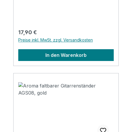
(gefaltet) Erhältlich in den Farben: black,
red, gold, silver, purple & blue
Regulärer Preis:
17,90 €
Preise inkl. MwSt. zzgl. Versandkosten
In den Warenkorb