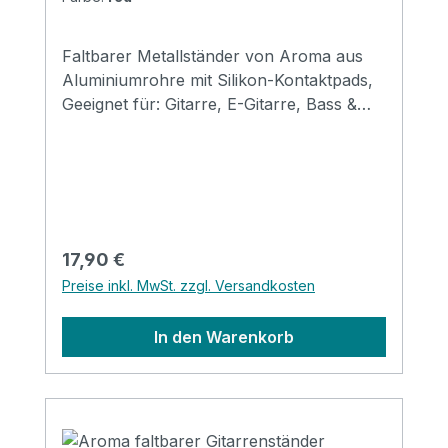
Faltbarer Metallständer von Aroma aus
Aluminiumrohre mit Silikon-Kontaktpads,
Geeignet für: Gitarre, E-Gitarre, Bass &
Mandoline Größe: 310*120*69mm
(gefaltet) Erhältlich in den Farben: black,
red, gold, silver, purple & blue
Regulärer Preis:
17,90 €
Preise inkl. MwSt. zzgl. Versandkosten
In den Warenkorb