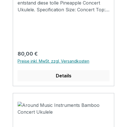
entstand diese tolle Pineapple Concert
Ukulele. Specification Size: Concert Top:
Spruce Back&Side: Walnut Neck:
Mahogany FB&Bridge: Rosewood Binding:
Wood & Herringbone Nut&Saddle: Bone
Finish: Matt Strings: Aquila Supernylgut
Regulärer Preis:
80,00 €
Preise inkl. MwSt. zzgl. Versandkosten
Details