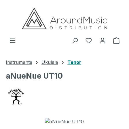
Zum Hauptinhalt springen
Ware
Instrumente
Ukulele
Tenor
aNueNue UT10
Bildergalerie überspringen