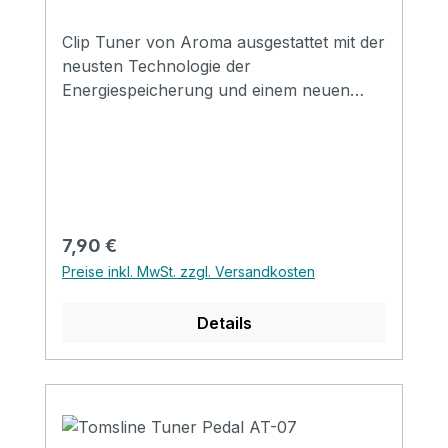
Clip Tuner von Aroma ausgestattet mit der
neusten Technologie der
Energiespeicherung und einem neuen
Smart-Chip. Chromatisch betrieb mit
Knopfbatterie im Lieferumfang enthalten
Geeignet für: Gitarre, E-Gitarre, Bass,
Violine und Ukulele
Hintergrundbeleuchtung: grün: genau /
weiß: ungenau Intelligente
Regulärer Preis:
7,90 €
Stromsparfunktion: Wenn der Tuner nach
Preise inkl. MwSt. zzgl. Versandkosten
3min nicht benutzt wird, schaltet er sich
aus.
Details