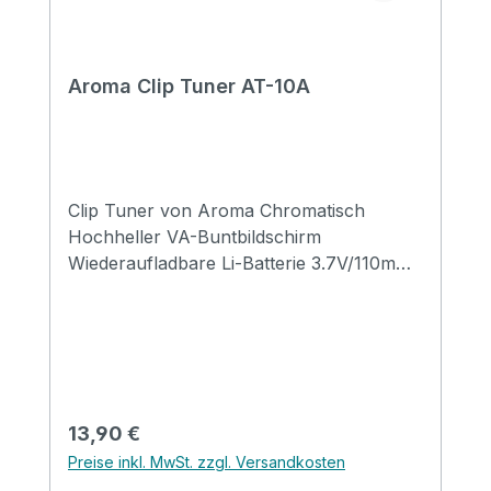
Aroma Clip Tuner AT-10A
Clip Tuner von Aroma Chromatisch
Hochheller VA-Buntbildschirm
Wiederaufladbare Li-Batterie 3.7V/110mAH
Tonhöhe 440Hz/Stimmtoleranz ±0,5 Cent
Größe: 75*45*28.5 mm Geeignet für:
Gitarre, E-Gitarre, Bass, Violine und
Ukulele
Regulärer Preis:
13,90 €
Preise inkl. MwSt. zzgl. Versandkosten