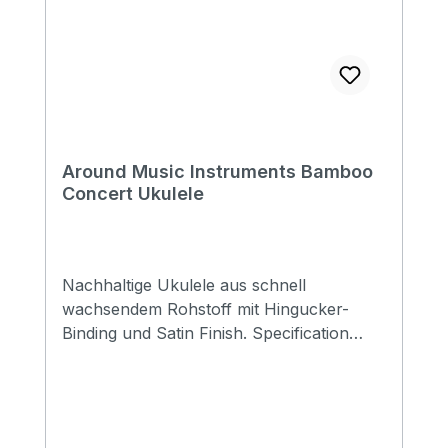
Around Music Instruments Bamboo
Concert Ukulele
Nachhaltige Ukulele aus schnell
wachsendem Rohstoff mit Hingucker-
Binding und Satin Finish. Specification
Size: Concert Top: Bambus Back&side:
Bambus Neck: Mahogany FB&Bridge:
Bambus Nut&saddle: Advanced ABS
Finish: Matt