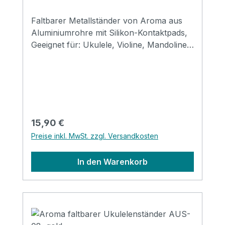
Faltbarer Metallständer von Aroma aus
Aluminiumrohre mit Silikon-Kontaktpads,
Geeignet für: Ukulele, Violine, Mandoline
usw. Größe: 310*120*69mm (gefaltet)
Erhältlich in den Farben: black, red, gold,
silver, purple & blue
Regulärer Preis:
15,90 €
Preise inkl. MwSt. zzgl. Versandkosten
In den Warenkorb