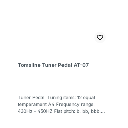
Tomsline Tuner Pedal AT-07
Tuner Pedal Tuning items: 12 equal
temperament A4 Frequency range:
430Hz - 450HZ Flat pitch: b, bb, bbb,
bbbb When the middle blue pointer
shows, the tuning is correct; when the left