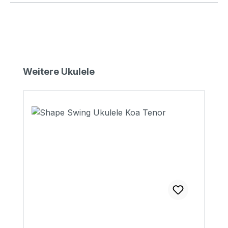
Produktgalerie überspringen
Weitere Ukulele