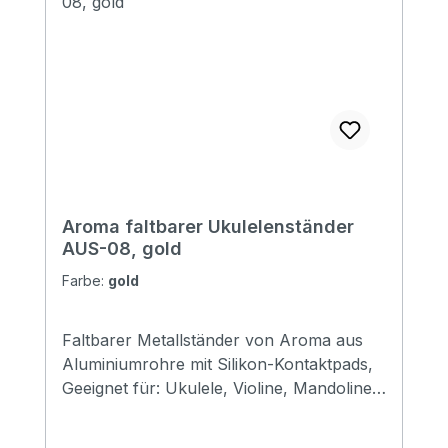
Aroma faltbarer Ukulelenständer
AUS-08, gold
Farbe:
gold
Faltbarer Metallständer von Aroma aus
Aluminiumrohre mit Silikon-Kontaktpads,
Geeignet für: Ukulele, Violine, Mandoline
usw. Größe: 310*120*69mm (gefaltet)
Erhältlich in den Farben: black, red, gold,