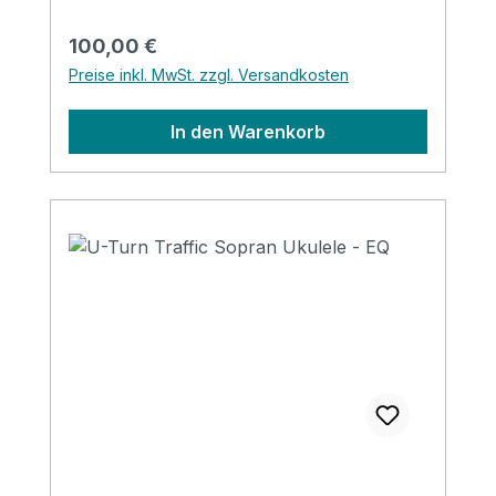
Bone Finish: Matt Strings: Aquila
Regulärer Preis:
100,00 €
Preise inkl. MwSt. zzgl. Versandkosten
In den Warenkorb