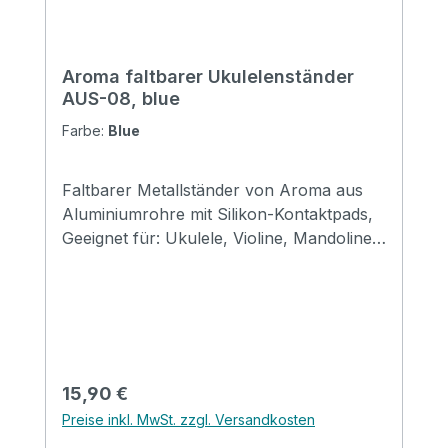
Aroma faltbarer Ukulelenständer
AUS-08, blue
Farbe:
Blue
Faltbarer Metallständer von Aroma aus
Aluminiumrohre mit Silikon-Kontaktpads,
Geeignet für: Ukulele, Violine, Mandoline
usw. Größe: 310*120*69mm (gefaltet)
Erhältlich in den Farben: black, red, gold,
silver, purple & blue
Regulärer Preis:
15,90 €
Preise inkl. MwSt. zzgl. Versandkosten