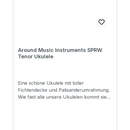
Around Music Instruments SPRW
Tenor Ukulele
Eine schöne Ukulele mit toller
Fichtendecke und Palisanderumrahmung.
Wie fast alle unsere Ukulelen kommt sie
mit Aquila Strings besaitet. Specification
Size: Tenor Top: Spruce Back&Side:
Rosewood Neck: Mahogany FB&Bridge:
Rosewood Binding: ABS Nut&Saddle: Ox