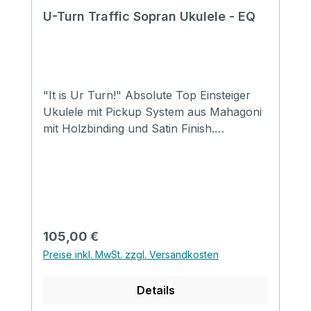
U-Turn Traffic Sopran Ukulele - EQ
"It is Ur Turn!" Absolute Top Einsteiger
Ukulele mit Pickup System aus Mahagoni
mit Holzbinding und Satin Finish.
Abgerundet mit einer schlichten
Schalllochrosette aus Holz. Size: Soprano
Top: Mahogany Back&side: Mahogany
Neck: Mahogany FB&Bridge: Rosewood
Binding: Wood Nut&saddle: Advanced ABS
Strings: Aquila Supernylgut Finish: Matt
Regulärer Preis:
105,00 €
EQ: LIREVO UK 2T
Preise inkl. MwSt. zzgl. Versandkosten
Details