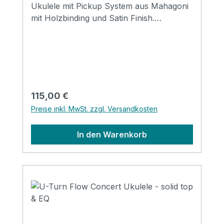
Ukulele mit Pickup System aus Mahagoni
mit Holzbinding und Satin Finish.
Abgerundet mit einer schlichten
Schalllochrosette aus Holz. Specification
Size: Concert Top: Mahogany Back&side:
Mahogany Neck: Mahogany FB&Bridge:
Rosewood Binding: Wood Nut&saddle:
Advanced ABS Strings: Aquila
Regulärer Preis:
115,00 €
Supernylgut Finish: Matt EQ: LIREVO UK
Preise inkl. MwSt. zzgl. Versandkosten
2T
In den Warenkorb