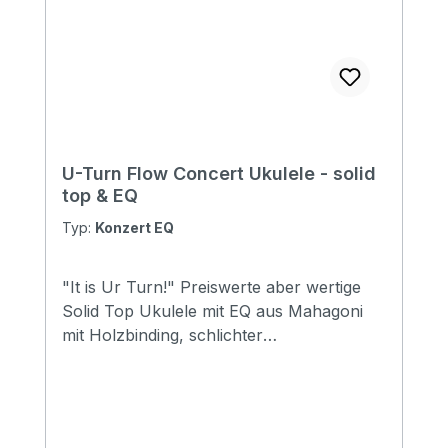
U-Turn Flow Concert Ukulele - solid
top & EQ
Typ:
Konzert EQ
"It is Ur Turn!" Preiswerte aber wertige
Solid Top Ukulele mit EQ aus Mahagoni
mit Holzbinding, schlichter
Schalllochrosette aus Holz und Satin
Finish. Specification Size: Concert Top:
solid Mahogany Back&side: Mahogany
Neck: Mahogany FB&Bridge: Rosewood