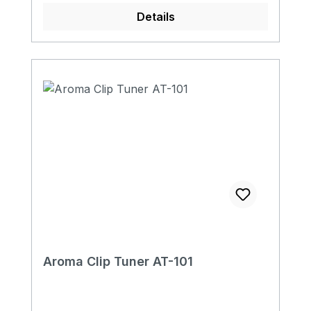
Violine und Ukulele Größe:
Details
75x30,4x27,5mm Gewicht: 1,8kg
Aroma Clip Tuner AT-101