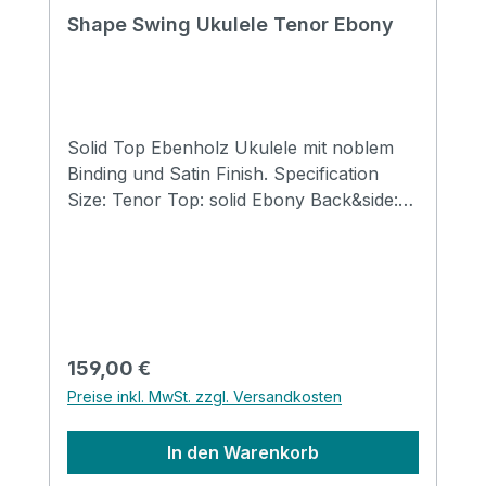
Shape Swing Ukulele Tenor Ebony
Solid Top Ebenholz Ukulele mit noblem
Binding und Satin Finish. Specification
Size: Tenor Top: solid Ebony Back&side:
Ebony Neck: Mahogany FB&Bridge:
Artifical Rosewood Binding: Pearl & Wood
Nut&saddle: Ox Bone Finish: Matt
Regulärer Preis:
159,00 €
Preise inkl. MwSt. zzgl. Versandkosten
In den Warenkorb