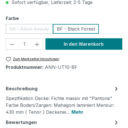
Sofort verfügbar, Lieferzeit: 2-5 Tage
auswählen
Farbe
BB - Black Beauty
BF - Black Forest
(Diese Option ist zurzeit nicht verfügbar.)
Produkt Anzahl: Gib den gewünschten We
In den Warenkorb
Zum Merkzettel hinzufügen
Produktnummer:
ANN-UT10-BF
Beschreibung
Spezifikation Decke: Fichte massiv mit "Pantone"
Farbe Boden/Zargen: Mahagoni laminiert Mensur:
430 mm ( Tenor ) Deckenei…
Mehr
Bewertungen