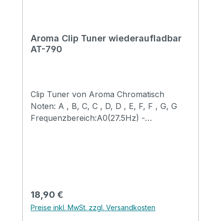
Aroma Clip Tuner wiederaufladbar
AT-790
Clip Tuner von Aroma Chromatisch
Noten: A , B, C, C , D, D , E, F, F , G, G
Frequenzbereich:A0(27.5Hz) -
C8(4186.00Hz) Tonumfang: 410Hz -
460Hz Power: 3.7V/90mAh Li-battery
Aufladbares Stimmgerät (Type-C) - Kabel
im Lieferumfang dabei Größere Klammer
Ausgestattet mit einer Linse zum Schutz
der Oberfläche Drehbar um 360° für die
Regulärer Preis:
18,90 €
perfekte Sicht egal in welcher Position
Preise inkl. MwSt. zzgl. Versandkosten
Geeignet für: Gitarre, E-Gitarre, Bass,