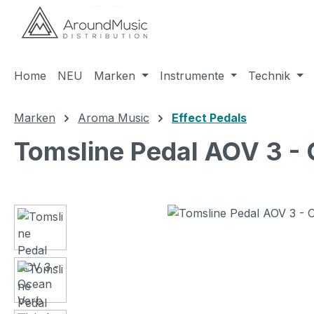
m Hauptinhalt springen
Zur Suche springen
Zur Hauptnavigation springen
Home
NEU
Marken
Instrumente
Technik
Marken
Aroma Music
Effect Pedals
Tomsline Pedal AOV 3 - 
Bildergalerie überspringen