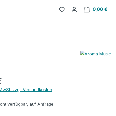
0,00 €
Ware
eis:
€
. MwSt. zzgl. Versandkosten
icht verfügbar, auf Anfrage