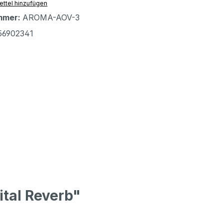
ttel hinzufügen
mmer:
AROMA-AOV-3
56902341
ital Reverb"