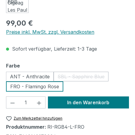
Regulärer Preis:
99,00 €
Preise inkl. MwSt. zzgl. Versandkosten
Sofort verfügbar, Lieferzeit: 1-3 Tage
auswählen
Farbe
ANT - Anthracite
SBL - Sapphire Blue
(Diese Option ist zurzeit ni
FRO - Flamingo Rose
Produkt Anzahl: Gib den gewünschten We
In den Warenkorb
Zum Merkzettel hinzufügen
Produktnummer:
RI-RGB4-L-FRO