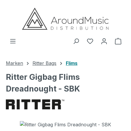
Zum Hauptinhalt springen
Ware
Marken
Ritter Bags
Flims
Ritter Gigbag Flims
Dreadnought - SBK
Bildergalerie überspringen