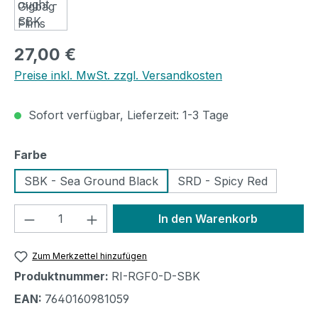
Regulärer Preis:
27,00 €
Preise inkl. MwSt. zzgl. Versandkosten
Sofort verfügbar, Lieferzeit: 1-3 Tage
auswählen
Farbe
SBK - Sea Ground Black
SRD - Spicy Red
Produkt Anzahl: Gib den gewünschten We
In den Warenkorb
Zum Merkzettel hinzufügen
Produktnummer:
RI-RGF0-D-SBK
EAN:
7640160981059