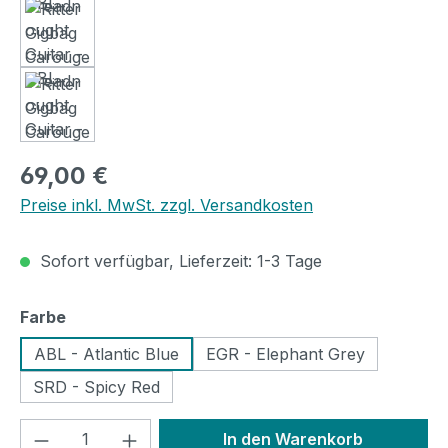
Regulärer Preis:
69,00 €
Preise inkl. MwSt. zzgl. Versandkosten
Sofort verfügbar, Lieferzeit: 1-3 Tage
auswählen
Farbe
ABL - Atlantic Blue
EGR - Elephant Grey
SRD - Spicy Red
Produkt Anzahl: Gib den gewünschten We
In den Warenkorb