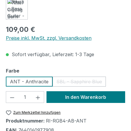
Regulärer Preis:
109,00 €
Preise inkl. MwSt. zzgl. Versandkosten
Sofort verfügbar, Lieferzeit: 1-3 Tage
auswählen
Farbe
ANT - Anthracite
SBL - Sapphire Blue
(Diese Option ist zurzeit ni
Produkt Anzahl: Gib den gewünschten We
In den Warenkorb
Zum Merkzettel hinzufügen
Produktnummer:
RI-RGB4-AB-ANT
EAN:
7640160977908