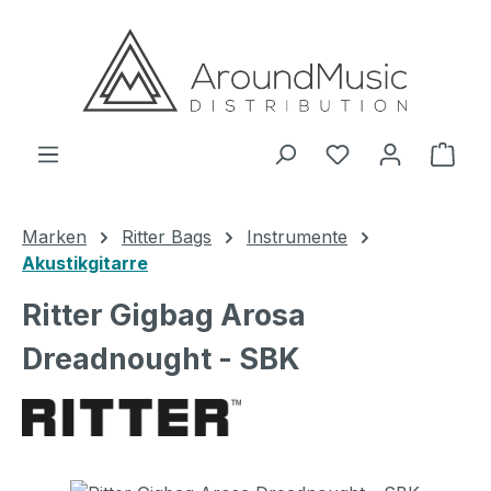
Zum Hauptinhalt springen
Ware
Marken
Ritter Bags
Instrumente
Akustikgitarre
Ritter Gigbag Arosa
Dreadnought - SBK