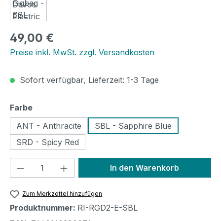
Regulärer Preis:
49,00 €
Preise inkl. MwSt. zzgl. Versandkosten
Sofort verfügbar, Lieferzeit: 1-3 Tage
auswählen
Farbe
ANT - Anthracite
SBL - Sapphire Blue
SRD - Spicy Red
Produkt Anzahl: Gib den gewünschten We
In den Warenkorb
Zum Merkzettel hinzufügen
Produktnummer:
RI-RGD2-E-SBL