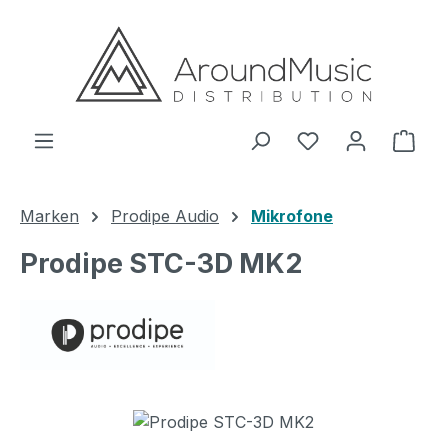
Zum Hauptinhalt springen
Ware
Marken
Prodipe Audio
Mikrofone
Prodipe STC-3D MK2
Bildergalerie überspringen