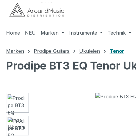
m Hauptinhalt springen
Zur Suche springen
Zur Hauptnavigation springen
Home
NEU
Marken
Instrumente
Technik
Marken
Prodipe Guitars
Ukulelen
Tenor
Prodipe BT3 EQ Tenor Uk
Bildergalerie überspringen