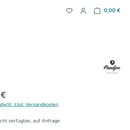
0,00 €
Ware
eis:
 €
. MwSt. zzgl. Versandkosten
icht verfügbar, auf Anfrage