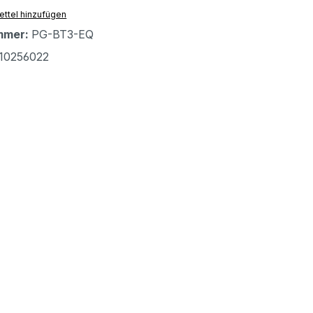
ttel hinzufügen
mmer:
PG-BT3-EQ
10256022