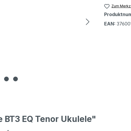
Zum Merkze
Produktnu
EAN:
37600
e BT3 EQ Tenor Ukulele"