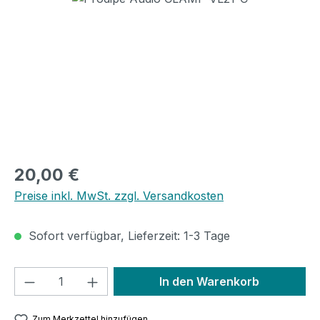
Regulärer Preis:
20,00 €
Preise inkl. MwSt. zzgl. Versandkosten
Sofort verfügbar, Lieferzeit: 1-3 Tage
Produkt Anzahl: Gib den gewünschten We
In den Warenkorb
Zum Merkzettel hinzufügen