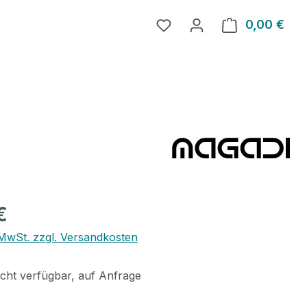
0,00 €
Ware
eis:
€
. MwSt. zzgl. Versandkosten
icht verfügbar, auf Anfrage