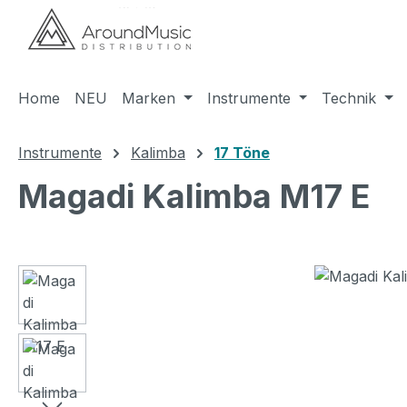
m Hauptinhalt springen
Zur Suche springen
Zur Hauptnavigation springen
Home
NEU
Marken
Instrumente
Technik
Instrumente
Kalimba
17 Töne
Magadi Kalimba M17 E
Bildergalerie überspringen