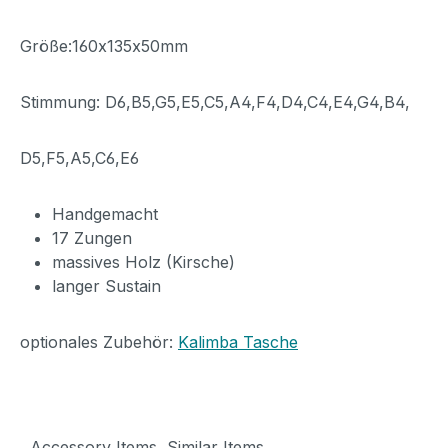
Größe:160x135x50mm
Stimmung: D6,B5,G5,E5,C5,A4,F4,D4,C4,E4,G4,B4,
D5,F5,A5,C6,E6
Handgemacht
17 Zungen
massives Holz (Kirsche)
langer Sustain
optionales Zubehör:
Kalimba Tasche
Accessory Items
Similar Items