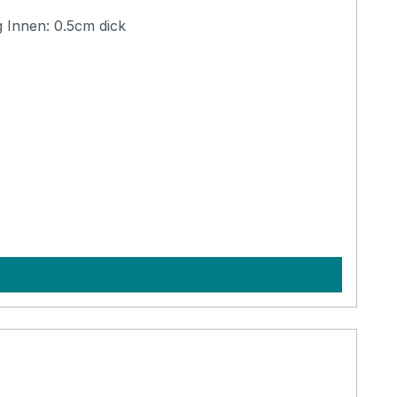
ße: 14,6 cm (lang) x 9,6 cm (breit) x 4,3 cm (tief) Polsterung Innen: 0.5cm dick