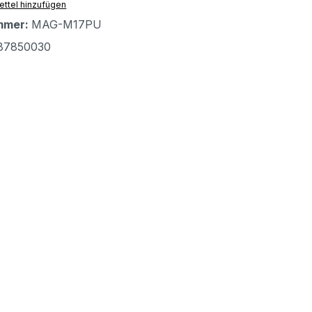
ttel hinzufügen
mmer:
MAG-M17PU
87850030