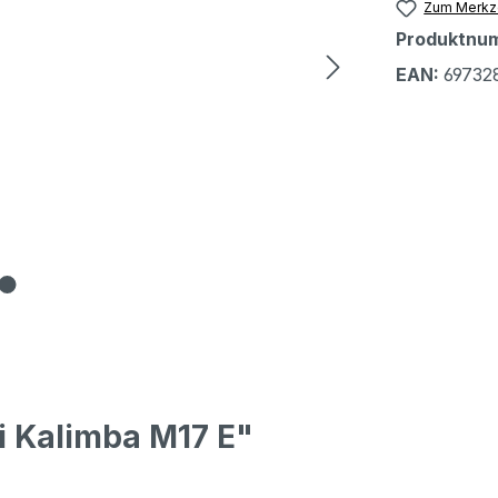
Zum Merkze
Produktnu
EAN:
69732
 Kalimba M17 E"