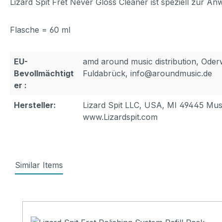
Lizard Spit Fret Never Gloss Cleaner ist speziell zur A
Flasche = 60 ml
EU-
amd around music distribution, Ode
Bevollmächtigt
Fuldabrück, info@aroundmusic.de
er :
Hersteller:
Lizard Spit LLC, USA, MI 49445 Mu
www.Lizardspit.com
Similar Items
Produktgalerie überspringen