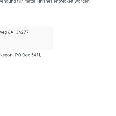
nwendung für matte Finishes entwickelt worden.
rweg 6A, 34277
skegon, PO Box 5411,