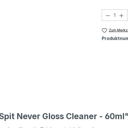
Produkt
Zum Merkze
Produktnu
Spit Never Gloss Cleaner - 60ml