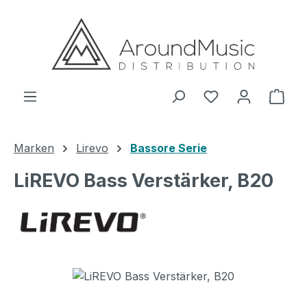
Zum Hauptinhalt springen
Ware
Marken
Lirevo
Bassore Serie
LiREVO Bass Verstärker, B20
Bildergalerie überspringen