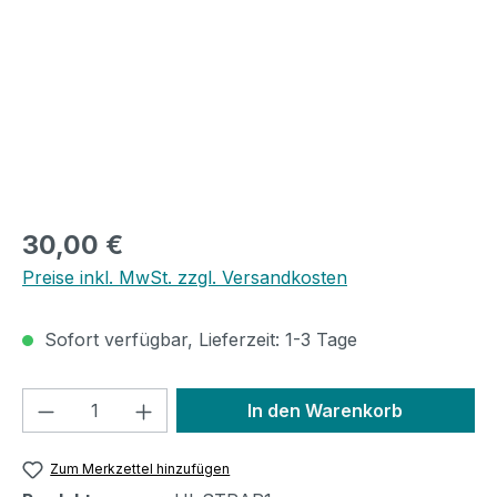
Regulärer Preis:
30,00 €
Preise inkl. MwSt. zzgl. Versandkosten
Sofort verfügbar, Lieferzeit: 1-3 Tage
Produkt Anzahl: Gib den gewünschten We
In den Warenkorb
Zum Merkzettel hinzufügen