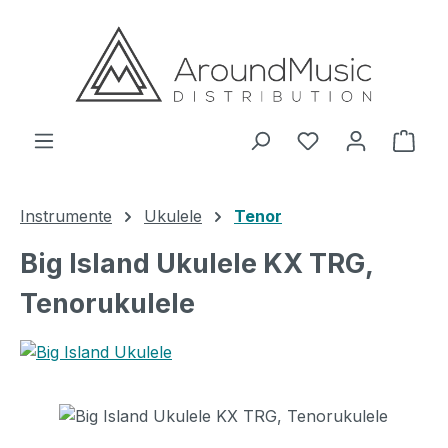
Zum Hauptinhalt springen
Ware
Instrumente
Ukulele
Tenor
Big Island Ukulele KX TRG,
Tenorukulele
Bildergalerie überspringen