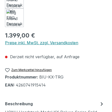
Regulärer Preis:
1.399,00 €
Preise inkl. MwSt. zzgl. Versandkosten
Derzeit nicht verfügbar, auf Anfrage
Zum Merkzettel hinzufügen
Produktnummer:
BIU-KX-TRG
EAN:
4260741915414
Beschreibung