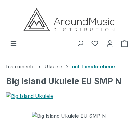
Zum Hauptinhalt springen
Ware
Instrumente
Ukulele
mit Tonabnehmer
Big Island Ukulele EU SMP N
Bildergalerie überspringen