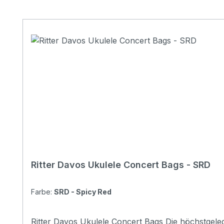
Produktgalerie überspringen
Ritter Davos Ukulele Concert Bags - SRD
Farbe:
SRD - Spicy Red
Ritter Davos Ukulele Concert Bags Die höchstgelegene Alpenstadt Davos kennt man nicht nur aus dem Sport, die Vielseitigkeit, die dieser Ort bietet, ist überall