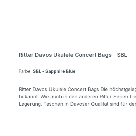
Ritter Davos Ukulele Concert Bags - SBL
Farbe:
SBL - Sapphire Blue
Ritter Davos Ukulele Concert Bags Die höchstgelegene Alpenstadt Davos kennt man nicht nur aus dem Sport, die Vielseitigkeit, die dieser Ort bietet, ist überall
bekannt. Wie auch in den anderen Ritter Serien b
Lagerung. Taschen in Davoser Qualität sind für de
der neuen Badge-Option, werden die Taschen zu einem Ausdruck ihres persönlichen Stil
foam Padding: 15 mm Pockets: 1 large pocket ( DIN-A4 flat pocket) Headstock protection: yes Reflective logo and stripes: Yes. 2 stripes at bottom Raincover
included: No Front pocket with organizer: No Adress tag: No Aircraft hanger: No Weight: 0,5 kg Length: 630 mm Upper Bout: 175 mm Lower Bout: 235 mm
Depth: 80 mm