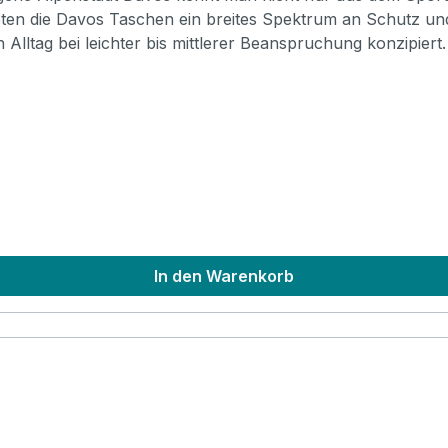
ieten die Davos Taschen ein breites Spektrum an Schutz u
n Alltag bei leichter bis mittlerer Beanspruchung konzipie
 Specifications Padding construction: 10mm high density, 5mm soft
In den Warenkorb