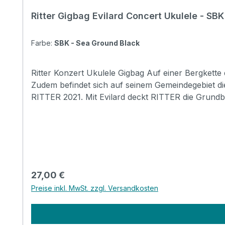
Ritter Gigbag Evilard Concert Ukulele - SBK
Farbe:
SBK - Sea Ground Black
Ritter Konzert Ukulele Gigbag Auf einer Bergkette des Juras gelegen, bietet Evilard einen grandiosen Panoramablick über das Mittelland bis zu den Alpen.
Zudem befindet sich auf seinem Gemeindegebiet die Schweizerische Sport Hochschule Maggling
RITTER 2021. Mit Evilard deckt RITTER die Grundb
verzichten. Mit Evilard kann eine große Reise beginnen. Specifications Padding construction: 13mm top/back, 10mm high density foam padding
Pockets: 1 large pocket ( DIN-A4 flat pocket) Headstock protection: yes Reflective logo and stripes: Yes. 1 stripes at bottom Raincover included: No Front
Regulärer Preis:
27,00 €
Preise inkl. MwSt. zzgl. Versandkosten