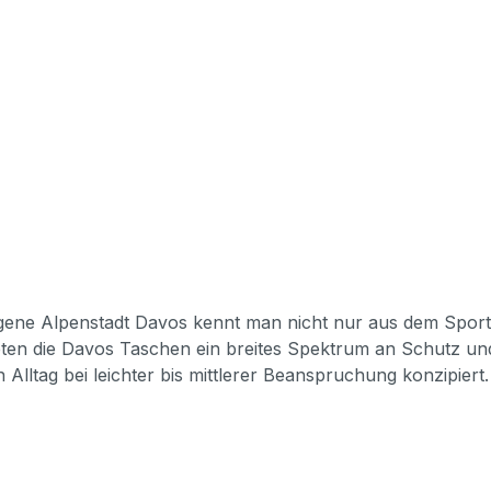
ieten die Davos Taschen ein breites Spektrum an Schutz u
n Alltag bei leichter bis mittlerer Beanspruchung konzipie
 Specifications Padding construction: 10mm high density, 5mm soft