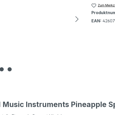
Zum Merkze
Produktnu
EAN:
42607
 Music Instruments Pineapple S