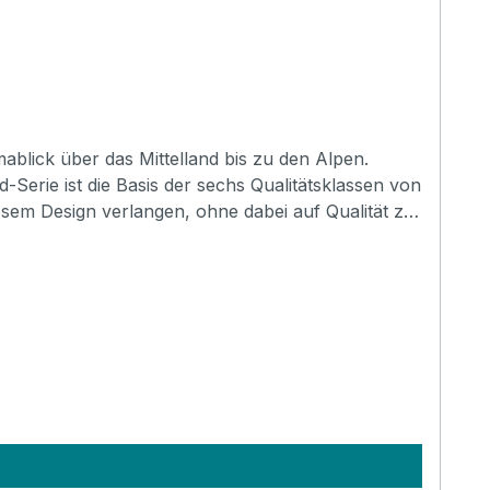
sem Design verlangen, ohne dabei auf Qualität zu
pocket with organizer: No Adress tag: No Aircraft hanger: No Weight: 0.46 kg Length: 620 mm Upper Bout: 190 mm Lower Bout: 240 mm Depth: 80 mm