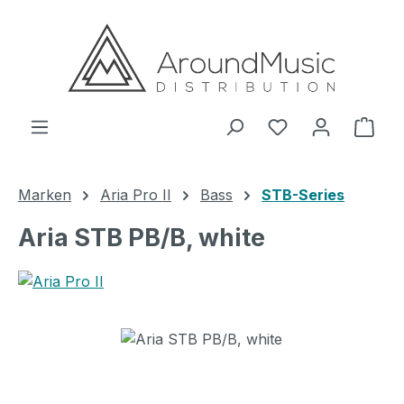
Zum Hauptinhalt springen
Ware
Marken
Aria Pro II
Bass
STB-Series
Aria STB PB/B, white
Bildergalerie überspringen