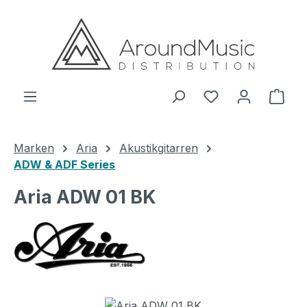
Zum Hauptinhalt springen
Ware
Marken
Aria
Akustikgitarren
ADW & ADF Series
Aria ADW 01 BK
Bildergalerie überspringen