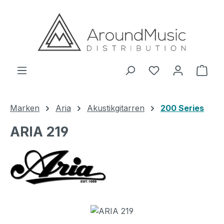
Zum Hauptinhalt springen
Ware
Marken
Aria
Akustikgitarren
200 Series
ARIA 219
Bildergalerie überspringen