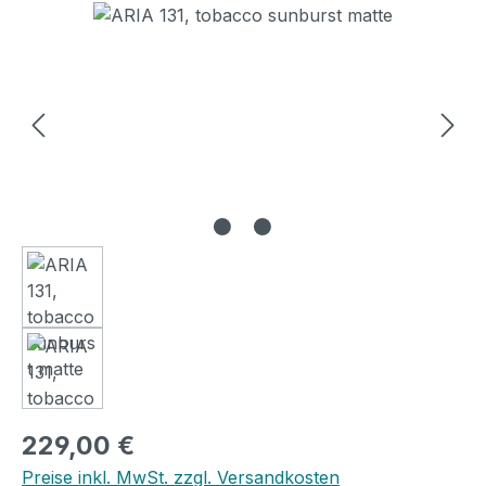
Bildergalerie überspringen
Regulärer Preis:
229,00 €
Preise inkl. MwSt. zzgl. Versandkosten