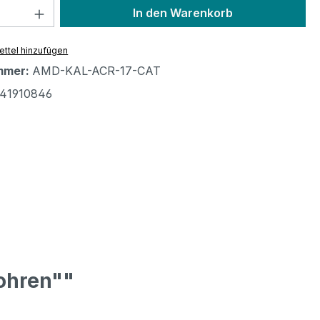
 Anzahl: Gib den gewünschten Wert ein 
In den Warenkorb
ttel hinzufügen
mmer:
AMD-KAL-ACR-17-CAT
41910846
ohren""