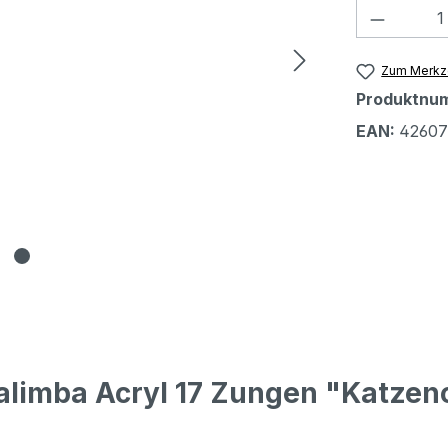
Produkt
Zum Merkze
Produktnu
EAN:
42607
alimba Acryl 17 Zungen "Katzen