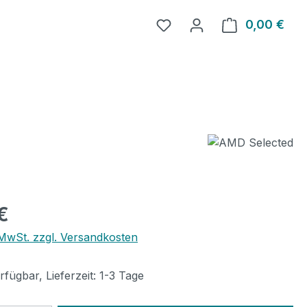
0,00 €
Ware
eis:
€
. MwSt. zzgl. Versandkosten
fügbar, Lieferzeit: 1-3 Tage