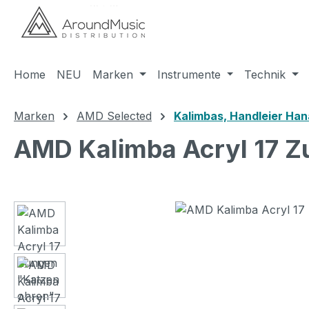
m Hauptinhalt springen
Zur Suche springen
Zur Hauptnavigation springen
Home
NEU
Marken
Instrumente
Technik
Marken
AMD Selected
Kalimbas, Handleier Ha
AMD Kalimba Acryl 17 Z
Bildergalerie überspringen