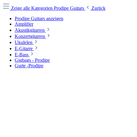
Zeige alle Kategorien
Prodipe Guitars
Zurück
Prodipe Guitars anzeigen
Amplifier
Akustikgitarren
Konzertgitarren
Ukulelen
E-Gitarre
E-Bass
Gigbags - Prodipe
Gurte -Prodipe